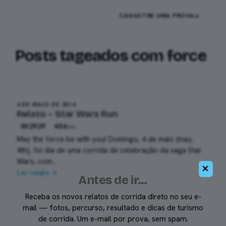
Pular
DIEGO
CADASTRE UMA PROVA
RONAN
para
o
conteúdo
Posts tageados com
force
6k
4 DE MAIO DE 2014
Relato – Star Wars Run
00:29:29
4:54
/km
May the force be with you! Domingo, 4 de maio (may,
4th), foi dia de uma corrida de celebração da saga Star
Wars, com…
×
Ler relato →
Antes de ir…
Receba os novos relatos de corrida direto no seu e-
mail — fotos, percurso, resultado e dicas de turismo
de corrida. Um e-mail por prova, sem spam.