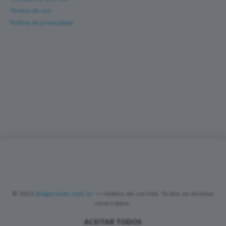
Termos de uso
Política de privacidade
Corra com novas histórias na caixa de entrada
Um e-mail a cada nova prova — fotos, percurso,
resultado e dicas de turismo de corrida. Sem
spam.
Sobre
Contato
Política de Privacidade
Termos de Uso
•
•
•
•
PREFERÊNCIAS DE COOKIES
Valorizamos sua privacidade
Utilizamos cookies essenciais, analíticos e de publicidade (incluindo
Google AdSense) para melhorar sua experiência, analisar o tráfego
do site e personalizar anúncios nos termos da LGPD. Você pode
© 2026
diegoronan.com.br
— relatos de corrida. Todos os direitos
aceitar todos os cookies ou manter apenas os essenciais. Saiba
reservados.
mais na nossa
Política de Privacidade
.
ACEITAR TODOS