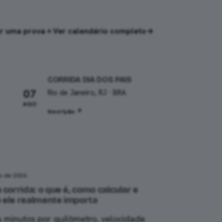
r uma prova
＋
Ver calendário completo
→
CORRIDA DIA DOS PAIS
07
Rio de Janeiro, RJ · BRA
AGO
Inscrição ↗
o de 2026
 corrida: o que é, como calcular e
 ele realmente importa
 minutos por quilômetro, velocidade