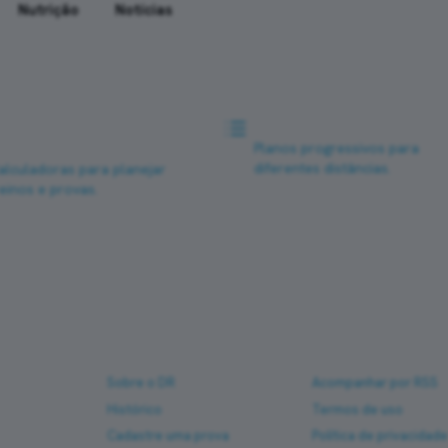
Nutrição
Notícias
itmo, tempo e
Planilhas de treino
onas
Planos progressivos para
diferentes distâncias.
alculadoras para planejar
reinos e provas.
Sobre
Ajuda
Sobre o DR
Acompanhar por RSS
Histórico
Termos de uso
Cadastre uma prova
Política de privacidad