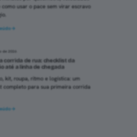
 como usar o pace sem virar escravo
io.
teúdo
→
o de 2026
a corrida de rua: checklist da
ão até a linha de chegada
o, kit, roupa, ritmo e logística: um
st completo para sua primeira corrida
teúdo
→