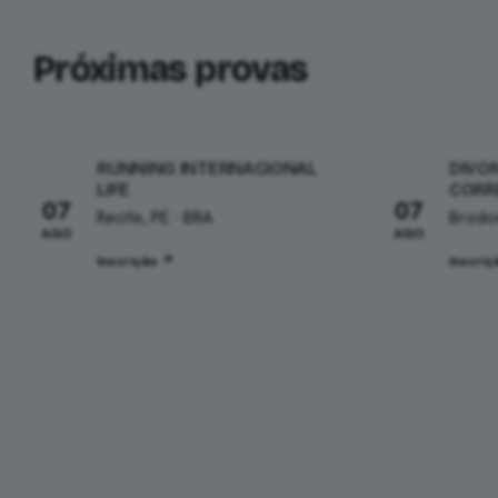
Próximas provas
RUNNING INTERNACIONAL
DIVON
LIFE
CORR
07
07
Recife, PE · BRA
Brodow
AGO
AGO
Inscrição ↗
Inscri