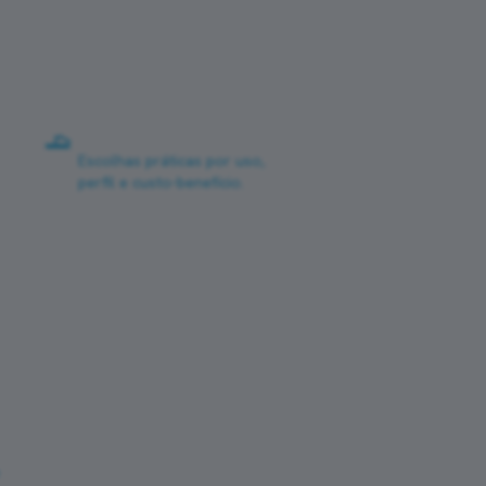
Guia de tênis
Escolhas práticas por uso,
perfil e custo-benefício.
Corra com novas histórias na caixa
de entrada
Um e-mail a cada nova prova — fotos,
percurso, resultado e dicas de turismo de
corrida. Sem spam.
e