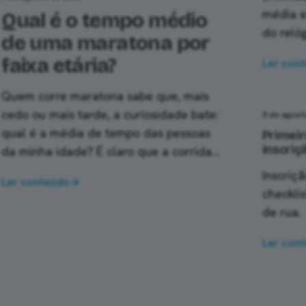
média e
Qual é o tempo médio
do relóg
de uma maratona por
faixa etária?
Ler con
Quem corre maratona sabe que, mais
cedo ou mais tarde, a curiosidade bate:
5 de agost
qual é a média de tempo das pessoas
Primeir
inscriç
da minha idade? É claro que a corrida
de…
Inscriçã
Ler conteúdo
→
checkli
de rua.
Ler con