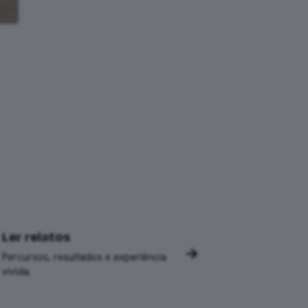
Ler relatos
→
Percursos, resultados e experiência
vivida.