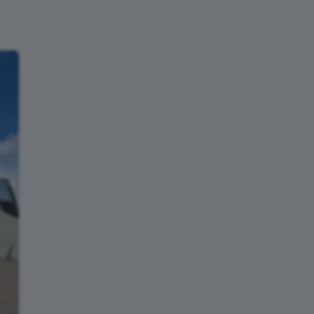
Prova em destaque
06
AGO
Summit North Trail
Runs
1.5 Miles
Duluth · USA
Ver detalhes da prova
→
ENCONTRAR PERTO DE
MIM