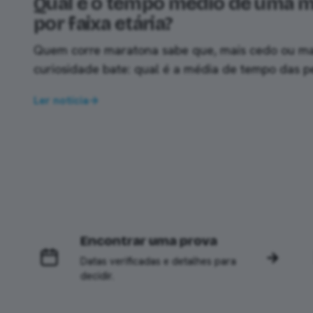
Qual é o tempo médio de uma 
por faixa etária?
Quem corre maratona sabe que, mais cedo ou mai
curiosidade bate: qual é a média de tempo das p
minha idade? É claro que a…
Ler notícia
→
Encontrar uma prova
→
Datas verificadas e detalhes para
decidir.