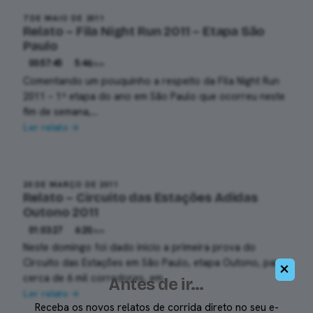
7 DE MAIO DE 2011
10k
Relato – Fila Night Run 2011 – Etapa São
Paulo
00:57:45
5:46
/km
Comentando um pouquinho a respeito da Fila Night Run
2011 – 1ª etapa do ano em São Paulo que ocorreu neste
fim de semana,…
Ler relato →
20 DE MARÇO DE 2011
10k
Relato – Circuito das Estações Adidas
Outono 2011
01:03:27
6:20
/km
Neste domingo foi dado inicio a primeira prova do
Circuito das Estações em São Paulo, etapa Outono, para
×
cerca de 6 mil corredores, em…
Antes de ir…
Ler relato →
Receba os novos relatos de corrida direto no seu e-