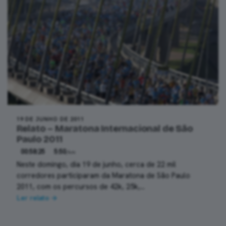
19 DE JUNHO DE 2011
Relato – Maratona Internacional de São
Paulo 2011
00:58:25
5:50
/km
Neste domingo, dia 19 de junho, cerca de 22 mil
corredores participaram da Maratona de São Paulo
2011, com os percursos de 42k, 25k,…
Ler relato →