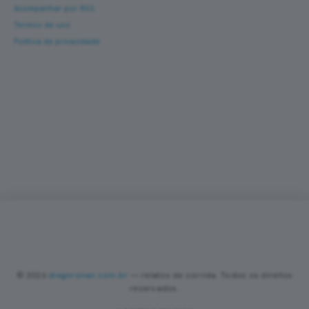
Acompanhar por RSS
Termos de uso
Política de privacidade
Corra com novas histórias na caixa de entrada
Um e-mail a cada nova prova — fotos, percurso,
resultado e dicas de turismo de corrida. Sem
spam.
Sobre
Contato
Política de Privacidade
Termos de Uso
•
•
•
•
PREFERÊNCIAS DE COOKIES
Valorizamos sua privacidade
Utilizamos cookies essenciais, analíticos e de publicidade (incluindo
Google AdSense) para melhorar sua experiência, analisar o tráfego
do site e personalizar anúncios nos termos da LGPD. Você pode
© 2026
diegoronan.com.br
— relatos de corrida. Todos os direitos
aceitar todos os cookies ou manter apenas os essenciais. Saiba
reservados.
mais na nossa
Política de Privacidade
.