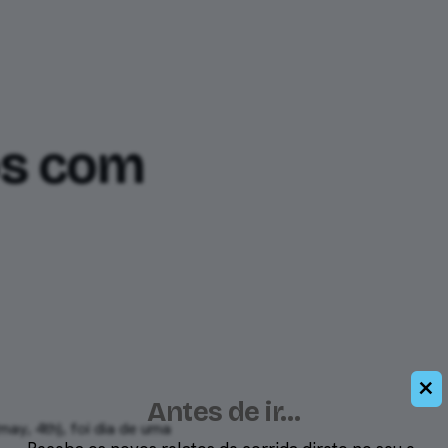
mento
Relatos
Ferramentas
os com
×
Antes de ir…
ay, 4th), foi dia de uma