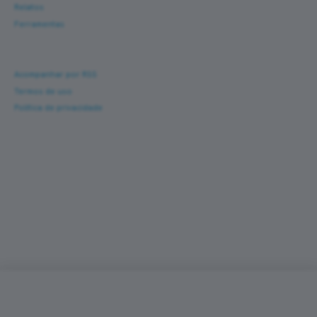
Relatos
Ferramentas
Ajuda
Acompanhar por RSS
Termos de uso
Política de privacidade
Corra com novas histórias na caixa de entrada
Um e-mail a cada nova prova — fotos, percurso,
resultado e dicas de turismo de corrida. Sem
spam.
Sobre
Contato
Política de Privacidade
Termos de Uso
•
•
•
•
PREFERÊNCIAS DE COOKIES
Valorizamos sua privacidade
Utilizamos cookies essenciais, analíticos e de publicidade (incluindo