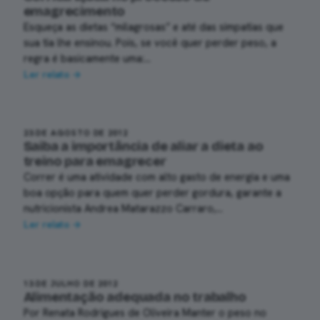
emagrecimento
Esqueça as dietas “milagrosas” e até das simpatias que
sua tia lhe ensinou. Pois, se você quer perder peso, a
regra é basicamente uma:…
Ler relato →
23 DE AGOSTO DE 2012
Saiba a importância de aliar a dieta ao
treino para emagrecer
Correr é uma atividade com alto gasto de energia e uma
boa opção para quem quer perder gordura, garante a
nutricionista Andrea Matarazzo Carraro,…
Ler relato →
13 DE JULHO DE 2012
Alimentação adequada no trabalho
Por Renata Rodrigues de Oliveira Manter o peso no