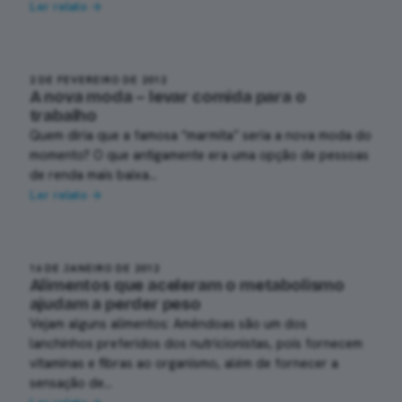
Ler relato →
2 DE FEVEREIRO DE 2012
A nova moda – levar comida para o
trabalho
Quem diria que a famosa “marmita” seria a nova moda do
momento? O que antigamente era uma opção de pessoas
de renda mais baixa…
Ler relato →
16 DE JANEIRO DE 2012
Alimentos que aceleram o metabolismo
ajudam a perder peso
Vejam alguns alimentos: Amêndoas são um dos
lanchinhos preferidos dos nutricionistas, pois fornecem
vitaminas e fibras ao organismo, além de fornecer a
sensação de…