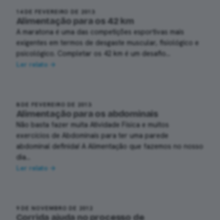
14 DE FEVEREIRO DE 2013
Alimentação para os 42 km
A maratona é uma das competições esportivas mais
exigentes em termos de desgaste muscular, fisiológico e
psicológico. Completar os 42 km é um desafio…
Ler relato →
8 DE FEVEREIRO DE 2013
Alimentação para os abdominais
Não basta fazer muita Atividade Física e muitos
exercícios de Abdominais para ter uma parede
abdominal definida! A Alimentação que fazemos no nosso
dia…
Ler relato →
9 DE NOVEMBRO DE 2012
Corrida ajuda no processo de