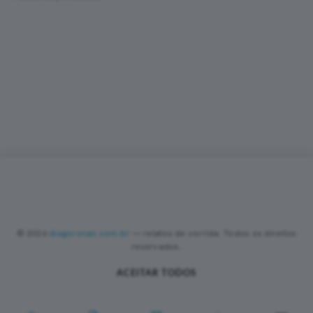
Corra com novas histórias na caixa de entrada
Um e-mail a cada nova prova — fotos, percurso,
resultado e dicas de turismo de corrida. Sem
spam.
Sobre
Contato
Política de Privacidade
Termos de Uso
•
•
•
•
PREFERÊNCIAS DE COOKIES
Valorizamos sua privacidade
Utilizamos cookies essenciais, analíticos e de publicidade (incluindo
Google AdSense) para melhorar sua experiência, analisar o tráfego
do site e personalizar anúncios nos termos da LGPD. Você pode
© 2026
diegoronan.com.br
— relatos de corrida. Todos os direitos
aceitar todos os cookies ou manter apenas os essenciais. Saiba
reservados.
mais na nossa
Política de Privacidade
.
ACEITAR TODOS
APENAS ESSENCIAIS