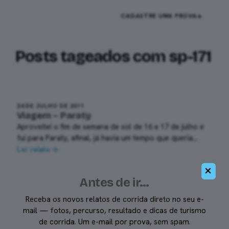
Pular
DIEGO
CADASTRE UMA PROVA
RONAN
para
o
conteúdo
Posts tageados com
sp-171
24 DE JULHO DE 2011
Viagem – Paraty
Aproveitei o fim de semana de sol de 16 e 17 de julho e
fui para Paraty, afinal, já havia um tempo que queria…
Ler relato →
×
Antes de ir…
Receba os novos relatos de corrida direto no seu e-
mail — fotos, percurso, resultado e dicas de turismo
Seu
de corrida. Um e-mail por prova, sem spam.