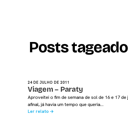
Pular
DIEGO
Notícias
Provas
Treina
RONAN
para
o
conteúdo
Posts tagead
24 DE JULHO DE 2011
Viagem – Paraty
Aproveitei o fim de semana de sol de 16 e 17 de j
afinal, já havia um tempo que queria…
Ler relato →