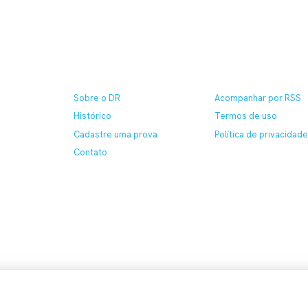
Sobre
Ajuda
Sobre o DR
Acompanhar por RSS
Histórico
Termos de uso
Cadastre uma prova
Política de privacidad
Contato
so
PREFERÊNCIAS DE COOKIES
•