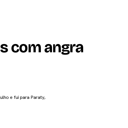
mento
Relatos
Ferramentas
os com
angra
ulho e fui para Paraty,