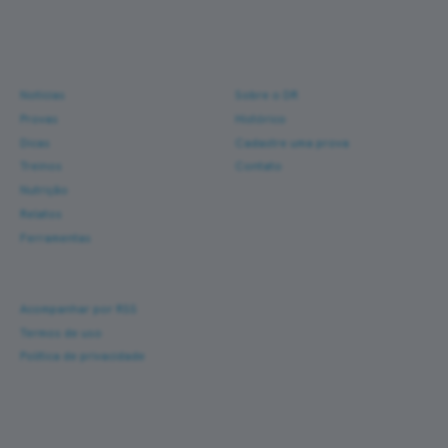
Conteúdo e ferramentas
para corredores reais.
Navegue
Sobre
Notícias
Sobre o DR
Provas
Histórico
Dicas
Cadastre uma prova
Treinos
Contato
Nutrição
Relatos
Ferramentas
Ajuda
Acompanhar por RSS
Termos de uso
Política de privacidade
Corra com novas histórias na caixa de entrada
Um e-mail a cada nova prova — fotos, percurso,
resultado e dicas de turismo de corrida. Sem