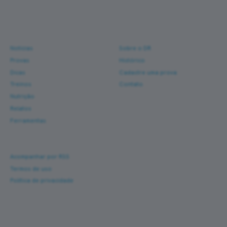
Conteúdo e ferramentas
para corredores reais.
Navegue
Sobre
Notícias
Sobre o DR
Provas
Histórico
Dicas
Cadastre uma prova
Treinos
Contato
Nutrição
Relatos
Ferramentas
Ajuda
Acompanhar por RSS
Termos de uso
Política de privacidade
Corra com novas histórias na caixa de entrada
Um e-mail a cada nova prova — fotos, percurso,
resultado e dicas de turismo de corrida. Sem