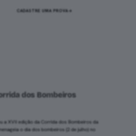
CADASTRE UMA PROVA
ENTRAR
Corrida dos Bombeiros
 a XVII edição da Corrida dos Bombeiros da
enageia o dia dos bombeiros (2 de julho) no