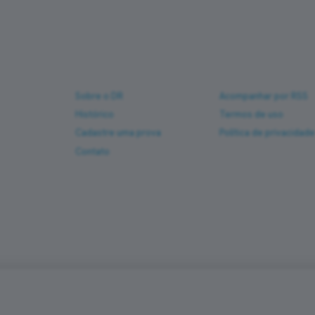
Sobre
Ajuda
Sobre o DR
Acompanhar por RSS
Histórico
Termos de uso
Cadastre uma prova
Política de privacidad
Contato
so
PREFERÊNCIAS DE COOKIES
•