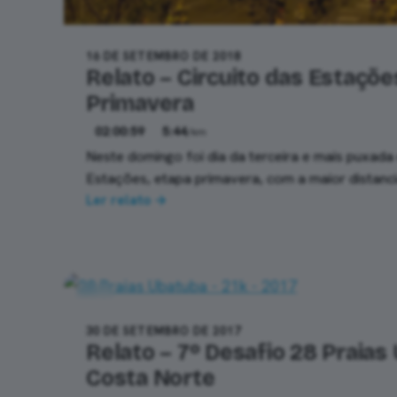
16 DE SETEMBRO DE 2018
Relato – Circuito das Estaçõe
Primavera
02:00:59
5:44
/km
Neste domingo foi dia da terceira e mais puxada
Estações, etapa primavera, com a maior distanc
Ler relato →
21k
30 DE SETEMBRO DE 2017
Relato – 7º Desafio 28 Praias
Costa Norte