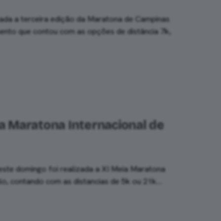
zada a terceira edição da Maratona de Campinas
nto que contou com as opções de distância 7k,
ia Maratona Internacional de
ste domingo foi realizada a XI Meia Maratona
ulo, contando com as distancias de 5k ou 21k…