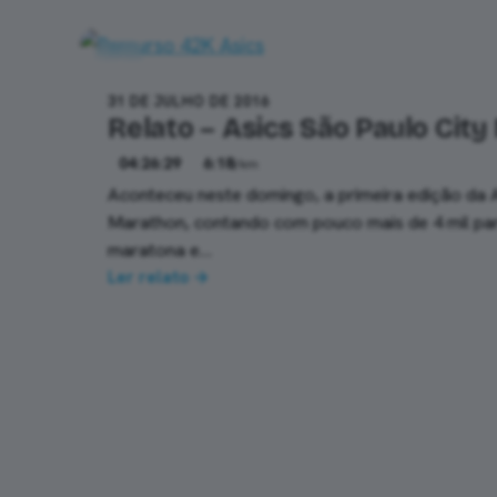
42k
31 DE JULHO DE 2016
Relato – Asics São Paulo Cit
04:26:29
6:18
/km
Aconteceu neste domingo, a primeira edição da 
Marathon, contando com pouco mais de 4 mil par
maratona e…
Ler relato →
Paginação
de
posts