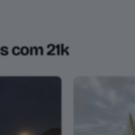
mento
Relatos
Ferramentas
os com
21k
21k