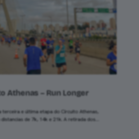
ito Athenas – Run Longer
terceira e última etapa do Circuito Athenas,
istancias de 7k, 14k e 21k. A retirada dos…