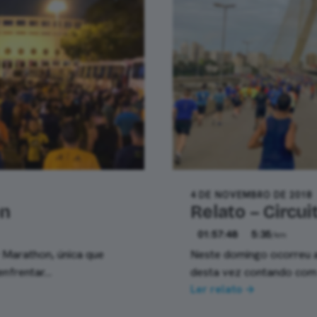
4 DE NOVEMBRO DE 2018
on
Relato – Circu
01:57:48
5:35
/km
y Marathon, única que
Neste domingo ocorreu a 
enfrentar…
desta vez contando com d
Ler relato →