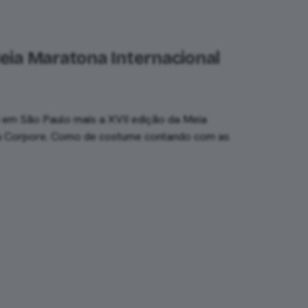
Meia Maratona Internacional
em São Paulo mais a XVII edição da Meia
la Corpore. Como de costume contando com as