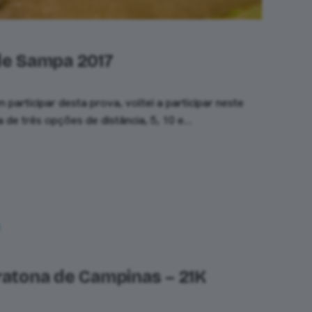
de Sampa 2017
 participar desta prova, voltei a participar neste
a de três opções de distância, 5, 10 e…
ratona de Campinas – 21K