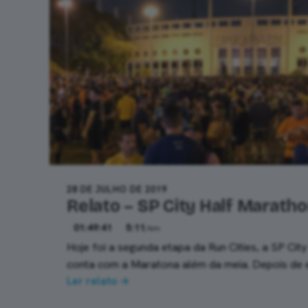
28 DE JULHO DE 2019
Relato – SP City Half Marath
01:49:41
5:11
/km
Hoje foi a segunda etapa da Run Cities, a SP Cit
conta com a Maratona além da meia. Depois de 
Ler relato →