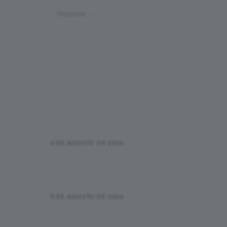
Pesquisar
por:
Últimas Postagens
Pace na corrida: o que é, como
calcular e quando ele realmente
importa
6 DE AGOSTO DE 2026
Primeira corrida de rua: checklist
da inscrição até a linha de
chegada
5 DE AGOSTO DE 2026
Correr e caminhar funciona?
Como usar o método sem achar