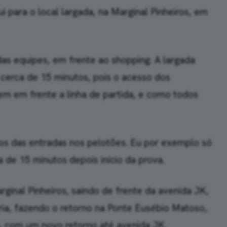
ui para o local largada, na Marginal Pinheiros, em
das equipes, em frente ao shopping. A largada
cerca de 15 minutos, pois o acesso dos
em em frente a linha de partida, e como todos
s das entradas nos pelotões. Eu por exemplo só
 de 15 minutos depois início da prova.
ginal Pinheiros, saindo de frente da avenida JK,
ária, fazendo o retorno na Ponte Eusébio Matoso,
á, com um novo retorno até avenida JK.