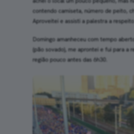
achei o local um pouco pequeno, mas n
contendo camiseta, número de peito, c
Aproveitei e assisti a palestra a respeit
Domingo amanheceu com tempo aberto, 
(pão sovado), me aprontei e fui para a 
região pouco antes das 6h30.