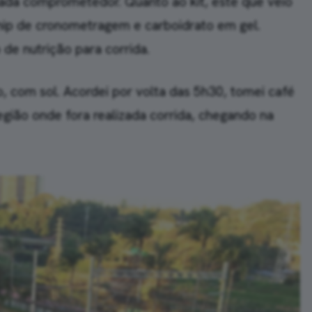
ada comprometedor. Quanto ao kit, este que veio
hip de cronometragem e carboidrato em gel.
o de nutrição para corrida.
com sol. Acordei por volta das 5h30, tomei café
região onde fora realizada corrida, chegando na