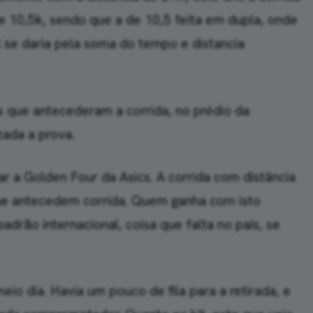
k e 10,5k, sendo que a de 10,5 feita em dupla, onde
l se daria pela soma do tempo e distancia
ias que antecederam a corrida, no prédio da
zada a prova.
ar a Golden Four da Asics. A corrida com distância
que antecedem corrida. Quem ganha com isto
drão internacional, coisa que falta no país, se
eio dia. Havia um pouco de fila para a retirada, e