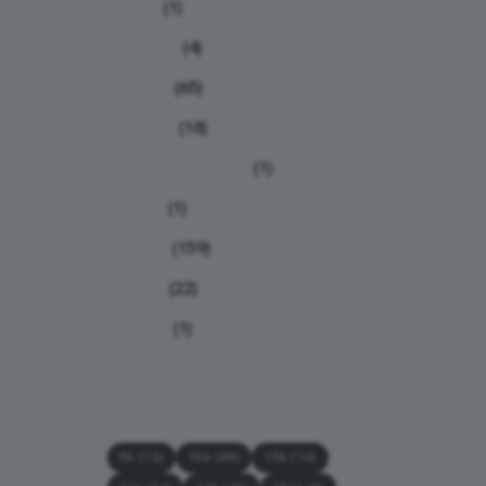
Humor
(1)
Iniciantes
(4)
Notícias
(65)
Nutrição
(18)
Planilhas de treino
(1)
Provas
(1)
Relatos
(159)
Treinos
(22)
Viagens
(1)
Tags
5k
(13)
10k
(45)
15k
(16)