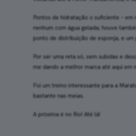
Pontos de hidratação o suficiente – e
nenhum com água gelada; houve também 
ponto de distribuição de esponja, e um 
Por ser uma reta só, sem subidas e des
me dando a melhor marca até aqui em 
Foi um treino interessante para a Mara
bastante nas meias.
A próxima é no Rio! Até lá!