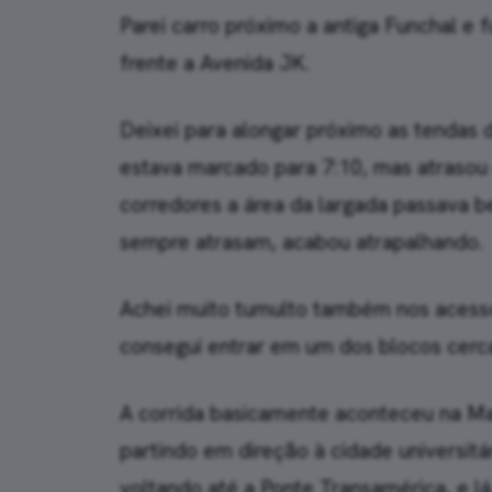
Parei carro próximo a antiga Funchal e f
frente a Avenida JK.
Deixei para alongar próximo as tendas 
estava marcado para 7:10, mas atrasou 
corredores a área da largada passava b
sempre atrasam, acabou atrapalhando.
Achei muito tumulto também nos acesso
consegui entrar em um dos blocos cerca
A corrida basicamente aconteceu na Mar
partindo em direção à cidade universit
voltando até a Ponte Transamérica, e l