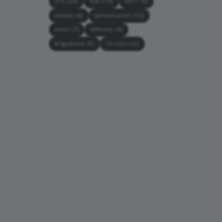
21k
(36)
42k
(10)
2011
(6)
adidas
(6)
alimentacao
(12)
asics
(7)
athenas
(6)
brigadeiro
(5)
Circuito
(6)