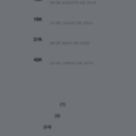
05 DE AGOSTO DE 2019
01:15:44
15K
10 DE JULHO DE 2016
01:47:16
21K
08 DE MAIO DE 2022
03:43:00
42K
23 DE JUNHO DE 2019
Categorias
Calculadoras
(1)
Calendário
(6)
Dicas
(64)