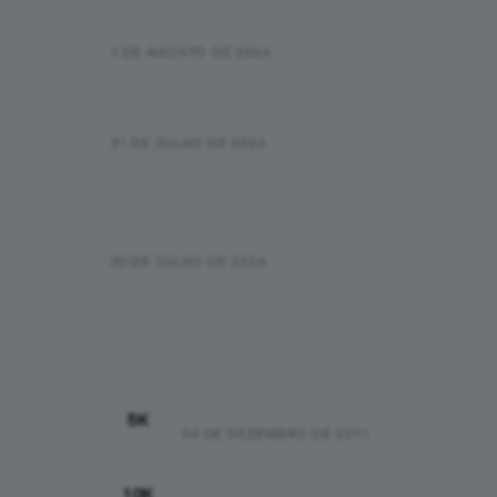
que está “trapaceando”
1 DE AGOSTO DE 2026
Novas informações sobre o
óbito na SP City Marathon
31 DE JULHO DE 2026
Como começar a correr: um guia
honesto para os primeiros 30
dias
30 DE JULHO DE 2026
Recordes Pessoais
00:25:48
5K
04 DE DEZEMBRO DE 2011
00:44:37
10K