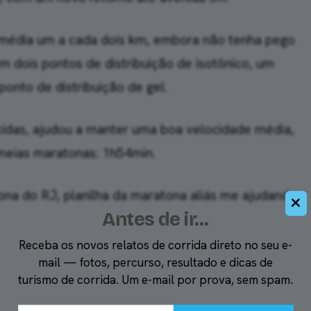
m média um a cada dois km, embora não tenha pego
dois pontos de distribuição de isotônico, um
ponto de distribuição de gel.
cidas, ajudou a manter uma boa velocidade média,
meias maratonas: 1h54min.
tona do RJ, planilha da maratona aliás me ajudando
×
Antes de ir…
Receba os novos relatos de corrida direto no seu e-
mail — fotos, percurso, resultado e dicas de
turismo de corrida. Um e-mail por prova, sem spam.