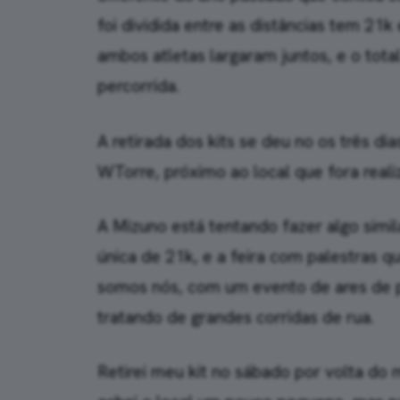
foi dividida entre as distâncias tem 21
ambos atletas largaram juntos, e o tota
percorrida.
A retirada dos kits se deu no os três d
WTorre, próximo ao local que fora reali
A Mizuno está tentando fazer algo simil
única de 21k, e a feira com palestras 
somos nós, com um evento de ares de pa
tratando de grandes corridas de rua.
Retirei meu kit no sábado por volta do m