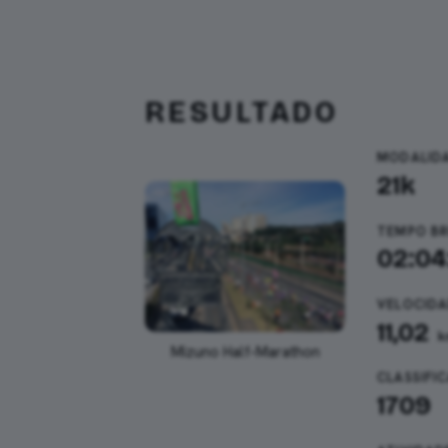
RESULTADO
MODALID
21k
TEMPO B
02:04
VELOCIDA
11,02
k
Mizuno Half-Marathon
CLASSIFI
1709