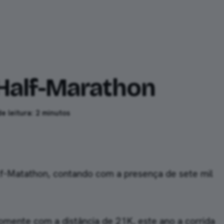
mento
Relatos
Ferramentas
 Half-Marathon
 leitura: 2 minutos
lf-Matathon, contando com a presença de sete mil
omente com a distância de 21K, este ano a corrida