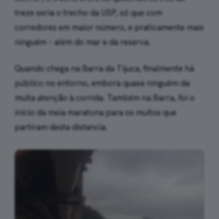
treze seria o trecho da USP, só que com
corredores em maior número, e praticamente mais
ninguém – além do mar e da reserva.
Quando chega na Barra da Tijuca, finalmente há
público no entorno, embora quase ninguém da
muita atenção à corrida. Também na Barra, foi o
início da meia maratona para os muitos que
partiram desta distancia.