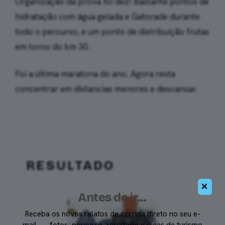
Organização da prova foi dez! Bastante pontos de
hidratação com água gelada e Gatorade durante
todo o percurso, e um ponto de distribuição frutas
em torno do km 30.
Foi a última maratona do ano. Agora resta
concentrar em distancias menores e descansar.
RESULTADO
×
Antes de ir…
Receba os novos relatos de corrida direto no seu e-