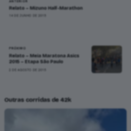
ANTERIOR
Relato – Mizuno Half-Marathon
14 DE JUNHO DE 2015
PRÓXIMO
Relato – Meia Maratona Asics
2015 – Etapa São Paulo
2 DE AGOSTO DE 2015
Outras corridas de 42k