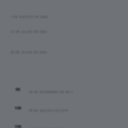
Correr e caminhar funciona? Como usar o método sem
achar que está “trapaceando”
1 DE AGOSTO DE 2026
Novas informações sobre o óbito na SP City Marathon
31 DE JULHO DE 2026
Como começar a correr: um guia honesto para os
primeiros 30 dias
30 DE JULHO DE 2026
Recordes Pessoais
00:25:48
5K
04 DE DEZEMBRO DE 2011
00:44:37
10K
05 DE AGOSTO DE 2019
01:15:44
15K