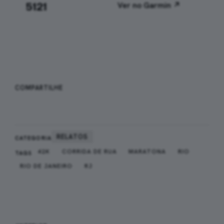
5121
Ver no Garmin ↗
WHATSAPP
FACEBOOK
COMPARTILHE
X
RELATOS
CATEGORIA
42K
CORRIDA DE RUA
MARATONA
RIO
TAGS
RIO DE JANEIRO
RJ
Navegação