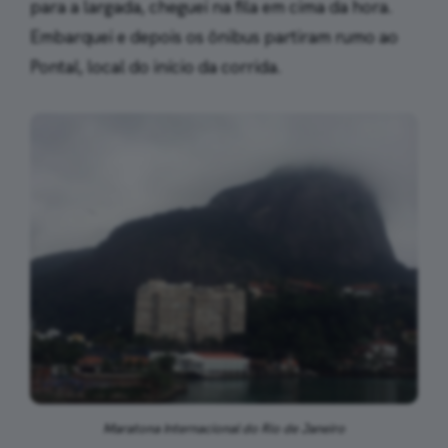
para a largada, cheguei na fila em cima da hora.
Embarquei e depois os ônibus partiram rumo ao
Pontal, local do início da corrida.
Maratona Internacional do Rio de Janeiro