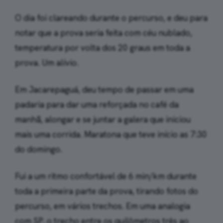
O dia foi clareando durante o percurso, e deu para
notar que a prova seria feita com céu nublado,
temperatura por volta dos 20 graus em toda a
prova. Um alívio.
Em Jacarepaguá, deu tempo de passar em uma
padaria para dar uma reforçada no café da
manhã, alongar e se juntar a galera que iniciou
mais uma corrida. Maratona que teve início as 7:30
do domingo.
Fui a um ritmo confortável de 6 min/km durante
toda a primeira parte da prova, tirando fotos do
percurso, em vários trechos. Em uma analogia
com SP, o trecho entre os quilômetros três ao