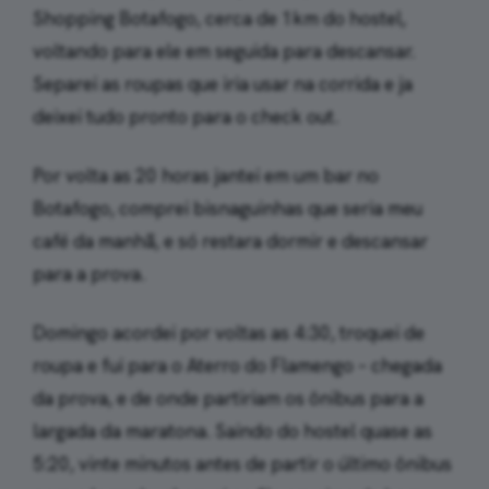
Shopping Botafogo, cerca de 1km do hostel,
voltando para ele em seguida para descansar.
Separei as roupas que iria usar na corrida e ja
deixei tudo pronto para o check out.
Por volta as 20 horas jantei em um bar no
Botafogo, comprei bisnaguinhas que seria meu
café da manhã, e só restara dormir e descansar
para a prova.
Domingo acordei por voltas as 4:30, troquei de
roupa e fui para o Aterro do Flamengo – chegada
da prova, e de onde partiriam os ônibus para a
largada da maratona. Saindo do hostel quase as
5:20, vinte minutos antes de partir o último ônibus