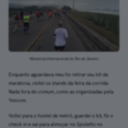
Maratona Internacional do Rio de Janeiro
Enquanto aguardava meu tio retirar seu kit da
maratona, visitei os stands da feira da corrida.
Nada fora do comum, como as organizadas pela
Yescom.
Voltei para o hostel de metrô, guardei o kit, fiz o
check in e sai para almoçar no Spoletto no