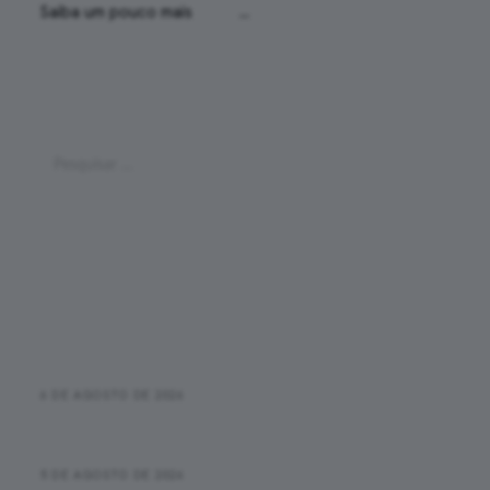
Saiba um pouco mais
sobre
…
Pesquisar
Pesquisar
por:
Últimas Postagens
Pace na corrida: o que é, como calcular e quando ele
realmente importa
6 DE AGOSTO DE 2026
Primeira corrida de rua: checklist da inscrição até a
linha de chegada
5 DE AGOSTO DE 2026