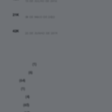
10 DE JULHO DE 2016
01:47:16
21K
08 DE MAIO DE 2022
03:43:00
42K
23 DE JUNHO DE 2019
Categorias
Calculadoras
(1)
Calendário
(6)
Dicas
(64)
Humor
(1)
Iniciantes
(4)
Notícias
(65)