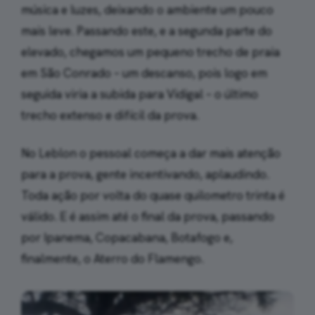
música e luzes, deixando o ambiente um pouco
mais leve. Passando este, e a segunda parte do
elevado, chegamos um pequeno trecho de praia
em São Conrado – um descanso, pois logo em
seguida viria a subida para Vidigal – o último
trecho extenso e difícil da prova.
No Leblon o pessoal começa a dar mais atenção
para a prova, gente incentivando, aplaudindo.
Toda ação por volta do quase quilometro trinta é
válido. E é assim até o final da prova, passando
por Ipanema, Copacabana, Botafogo e,
finalmente, o Aterro do Flamengo.