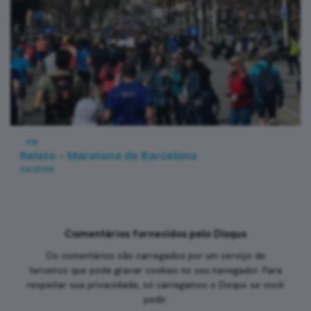
42k
Relato – Maratona de Barcelona
04:25:50
Comentários fornecidos pelo Disqus
Os comentários são carregados por um serviço de
terceiros que pode gravar cookies no seu navegador. Para
respeitar sua privacidade, só carregamos o Disqus se você
pedir.