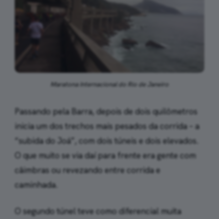
Maratona Internacional do Rio de Janeiro
Passando pela Barra, depois de dois quilômetros
inicia um dos trechos mais pesados da corrida – a
“subida do Joá”, com dois túneis e dois elevados.
O que muito se via daí para frente era gente com
câimbras ou revezando entre corrida e
caminhada.
O segundo túnel teve como diferencial muita