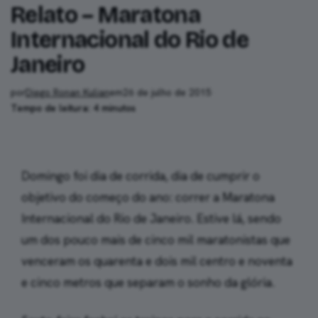
Relato – Maratona
Internacional do Rio de
Janeiro
por
Diego Ronan Kulian
em
26 de julho de 2015
·
Tempo de leitura: 4 minutos
Domingo foi dia de corrida, dia de cumprir o
objetivo do começo do ano: correr a Maratona
Internacional do Rio de Janeiro. Estive lá, sendo
um dos pouco mais de cinco mil maratonistas que
venceram os quarenta e dois mil centro e noventa
e cinco metros que separam o sonho da glória.