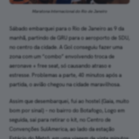
Maratona Internacional do Rio de Janeiro
Sábado embarquei para o Rio de Janeiro as 9 da
manhã, partindo de GRU para o aeroporto de SDU,
no centro da cidade. A Gol conseguiu fazer uma
zona com um “combo” envolvendo troca de
aeronave + free seat, só causando atraso e
estresse. Problemas a parte, 40 minutos após a
partida, o avião chegou na cidade maravilhosa.
Assim que desembarquei, fui ao hostel (Gaia, muito
bom por sinal) – no bairro do Botafogo, Logo em
seguida, sai para retirar o kit, no Centro de
Convenções SulAmerica, ao lado da estação
Estácio do Metrô, em uma viagem de vinte minutos