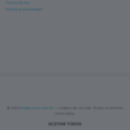
Termos de uso
Política de privacidade
Corra com novas histórias na caixa de entrada
Um e-mail a cada nova prova — fotos, percurso,
resultado e dicas de turismo de corrida. Sem
spam.
Sobre
Contato
Política de Privacidade
Termos de Uso
•
•
•
•
PREFERÊNCIAS DE COOKIES
Valorizamos sua privacidade
Utilizamos cookies essenciais, analíticos e de publicidade (incluindo
Google AdSense) para melhorar sua experiência, analisar o tráfego
do site e personalizar anúncios nos termos da LGPD. Você pode
© 2026
diegoronan.com.br
— relatos de corrida. Todos os direitos
aceitar todos os cookies ou manter apenas os essenciais. Saiba
reservados.
mais na nossa
Política de Privacidade
.
ACEITAR TODOS