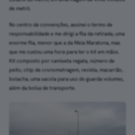
de metrô.
No centro de convenções, assinei o termo de
responsabilidade e me dirigi a fila da retirada, uma
enorme fila, menor que a da Meia Maratona, mas
que me custou uma hora para ter o kit em mãos.
Kit composto por camiseta regata, número de
peito, chip de cronometragem, revista, macarrão,
bolacha, uma sacola para uso do guarda volumes,
além da bolsa de transporte.