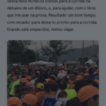
Sexta-feira fechei os treinos para a corrida na
debaixo de um dilúvio, e, para ajudar, com o tênis
que iria usar na prova. Resultado: um bom tempo
com secador para deixa-lo pronto para a corrida;
tirando este empecilho, restou viajar.