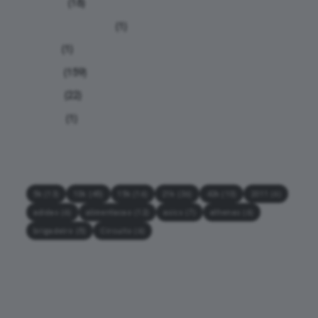
Nutrição
(18)
Planilhas de treino
(1)
Provas
(1)
Relatos
(159)
Treinos
(22)
Viagens
(1)
Tags
5k
(13)
10k
(45)
15k
(16)
21k
(36)
42k
(10)
2011
(6)
adidas
(6)
alimentacao
(12)
asics
(7)
athenas
(6)
brigadeiro
(5)
Circuito
(6)