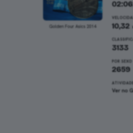
02:06
VELOCIDA
10,32
Golden Four Asics 2014
CLASSIFI
3133
POR SEXO
2659
ATIVIDAD
Ver no 