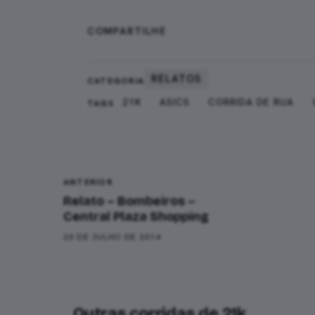
WHATSAPP
FA
COMPARTILHE
RELATOS
CATEGORIA
21K
ASICS
CORRIDA DE RUA
TAGS
Navegação
ANTERIOR
Relato – Bombeiros –
Central Plaza Shopping
20 DE JULHO DE 2014
Outras corridas de 21k