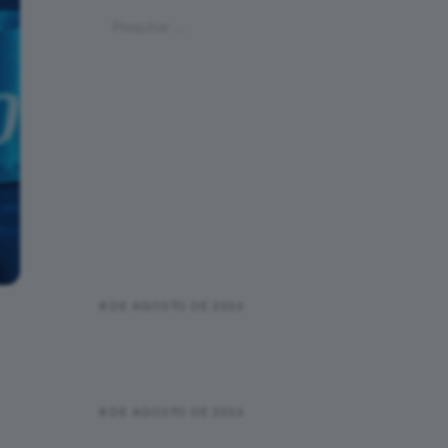
Pesquisar
por:
Últimas Postagens
Maratona Internacional de
Floripa Fibra 2026 deve
movimentar R$ 100 milhões na
economia local
8 DE AGOSTO DE 2026
Sierre-Zinal 2026: Elite mundial se
prepara para a clássica corrida
dos cinco cumes de 4.000 metros
8 DE AGOSTO DE 2026
Caroline Kimutai projeta busca