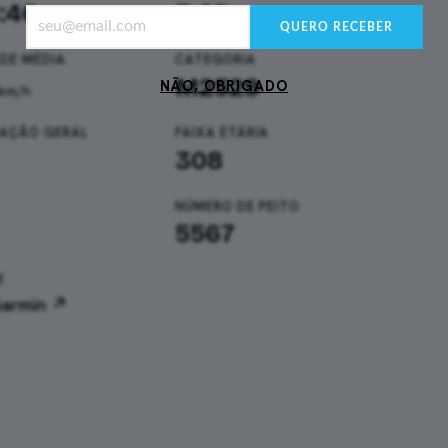
:46
5:48
Seu
min/km
QUERO RECEBER
melhor
DE MÉDIA
CATEGORIA
e-
M2529
NÃO, OBRIGADO
km/h
mail
CAÇÃO GERAL
FAIXA ETÁRIA
308
NÚMERO DE PEITO
5567
E
Garmin ↗