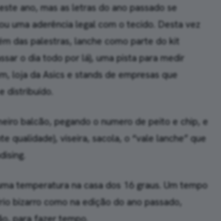
este ano, mas as letras do ano passado se
ou uma aderência legal com o tecido. Desta vez
lém das palestras, lanche como parte do kit
sar o dia todo por lá), uma pista para medir
m, loja da Asics e stands de empresas que
 distribuído.
rimeiro balcão, pegando o numero de peito e chip, e
e qualidade), viseira, sacola, o “vale lanche” que
ising.
ma temperatura na casa dos 16 graus. Um tempo
frio bizarro como na edição do ano passado,
ão, para fazer tempo.