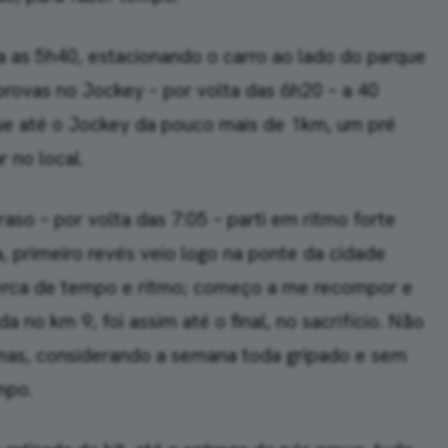
sa as 5h40, estacionando o carro ao lado do parque
provas no Jockey – por volta das 6h20 – a 40
que até o Jockey da pouco mais de 1km, um pré
 no local.
aso – por volta das 7:05 – parti em ritmo forte
, primeiro revés veio logo na ponte da cidade
perca de tempo e ritmo; começo a me recompor e
a no km 9, foi assim até o final, no sacrifício. Não
mas, considerando a semana toda gripado e sem
mpo.