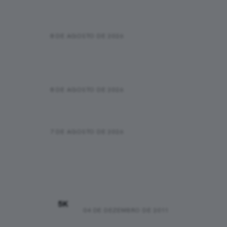
por recorde antes da Sierre-Zinal
2026
8 DE AGOSTO DE 2026
Desafio da Ponte 2026: Corrida
de 21km entre Niterói e Rio
acontece em agosto!
8 DE AGOSTO DE 2026
Qual é o tempo médio de uma
maratona por faixa etária?
7 DE AGOSTO DE 2026
Recordes Pessoais
00:25:48
5K
04 DE DEZEMBRO DE 2011