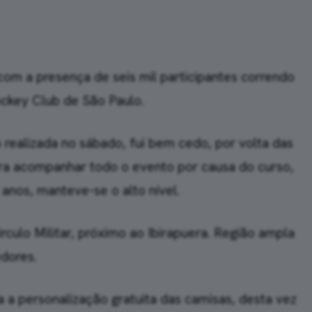
com a presença de seis mil participantes correndo
ockey Club de São Paulo.
 realizada no sábado, fui bem cedo, por volta das
para acompanhar todo o evento por causa do curso,
anos, manteve-se o alto nível.
rculo Militar, próximo ao Ibirapuera. Região ampla
dores.
a a personalização gratuita das camisas, desta vez