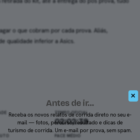
retirada do kit, até a entrega do pós prova, tudo
pagar o que cobram por cada prova. Aliás,
qualidade inferior a Asics.
×
Antes de ir…
ADE
TEMPO OFICIAL
Receba os novos relatos de corrida direto no seu e-
02:02:39
mail — fotos, percurso, resultado e dicas de
turismo de corrida. Um e-mail por prova, sem spam.
RUTO
PACE MÉDIO