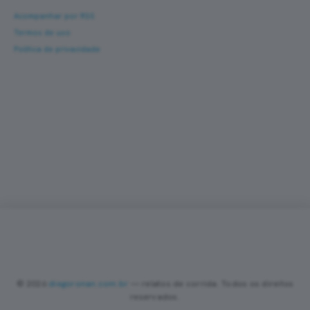
Acompanhar por RSS
Termos de uso
Política de privacidade
Corra com novas histórias na caixa de entrada
Um e-mail a cada nova prova — fotos, percurso,
resultado e dicas de turismo de corrida. Sem
spam.
Sobre
Contato
Política de Privacidade
Termos de Uso
•
•
•
•
PREFERÊNCIAS DE COOKIES
Valorizamos sua privacidade
Utilizamos cookies essenciais, analíticos e de publicidade (incluindo
Google AdSense) para melhorar sua experiência, analisar o tráfego
do site e personalizar anúncios nos termos da LGPD. Você pode
© 2026
diegoronan.com.br
— relatos de corrida. Todos os direitos
aceitar todos os cookies ou manter apenas os essenciais. Saiba
reservados.
mais na nossa
Política de Privacidade
.