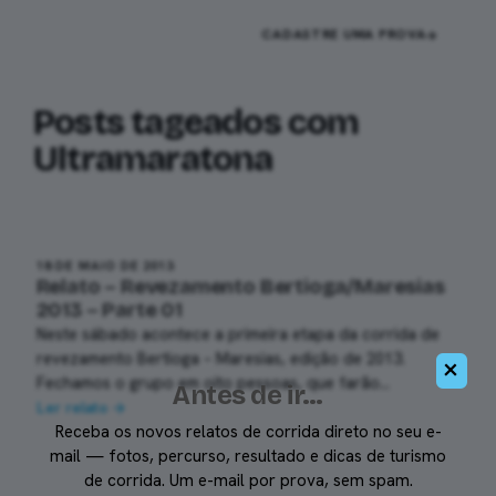
Pular
DIEGO
CADASTRE UMA PROVA
RONAN
para
o
conteúdo
Posts tageados com
Ultramaratona
18 DE MAIO DE 2013
Relato – Revezamento Bertioga/Maresias
2013 – Parte 01
N​este sábado​ acontece a primeira etapa da corrida de
revezamento Bertioga – Maresias, edição de 2013.
×
Fechamos o grupo em oito pessoas, que farão…
Antes de ir…
Ler relato →
Receba os novos relatos de corrida direto no seu e-
mail — fotos, percurso, resultado e dicas de turismo
de corrida. Um e-mail por prova, sem spam.