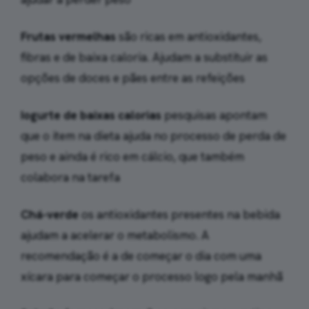
Frutas vermelhas
são ricas em antioxidantes,
fibras e de baixa caloria. Ajudam a substituir as
opções de doces e pães entre as refeições
Iogurte de baixas calorias
pesquisas apontam
que o item na dieta ajuda no processo de perda de
peso e ainda é rico em cálcio, que também
colabora na tarefa
Chá-verde
os antioxidantes presentes na bebida
ajudam a acelerar o metabolismo. A
recomendação é a de começar o dia com uma
xícara para começar o processo logo pela manhã