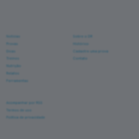
Conteúdo e ferramentas
para corredores reais.
Navegue
Sobre
Notícias
Sobre o DR
Provas
Histórico
Dicas
Cadastre uma prova
Treinos
Contato
Nutrição
Relatos
Ferramentas
Ajuda
Acompanhar por RSS
Termos de uso
Política de privacidade
Corra com novas histórias na caixa de entrada
Um e-mail a cada nova prova — fotos, percurso,