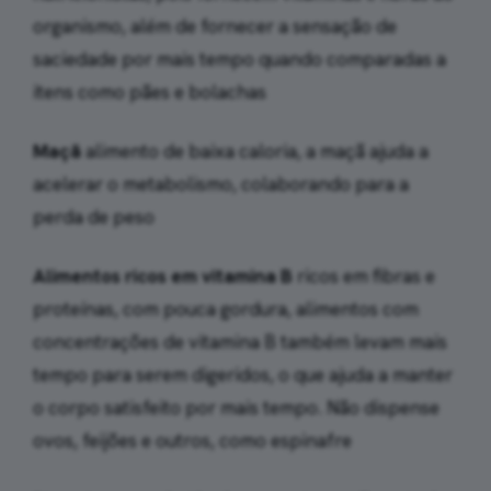
organismo, além de fornecer a sensação de
saciedade por mais tempo quando comparadas a
itens como pães e bolachas
Maçã
alimento de baixa caloria, a maçã ajuda a
acelerar o metabolismo, colaborando para a
perda de peso
Alimentos ricos em vitamina B
ricos em fibras e
proteínas, com pouca gordura, alimentos com
concentrações de vitamina B também levam mais
tempo para serem digeridos, o que ajuda a manter
o corpo satisfeito por mais tempo. Não dispense
ovos, feijões e outros, como espinafre