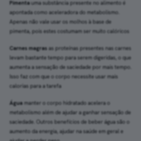
Pimenta
uma substância presente no alimento é
apontada como aceleradora do metabolismo.
Apenas não vale usar os molhos à base de
pimenta, pois estes costumam ser muito calóricos
Carnes magras
as proteínas presentes nas carnes
levam bastante tempo para serem digeridas, o que
aumenta a sensação de saciedade por mais tempo.
Isso faz com que o corpo necessite usar mais
calorias para a tarefa
Água
manter o corpo hidratado acelera o
metabolismo além de ajudar a ganhar sensação de
saciedade. Outros benefícios de beber água são o
aumento da energia, ajudar na saúde em geral e
ajudar a perder peso