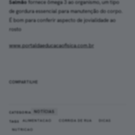
Salmão
fornece ômega 3 ao organismo, um tipo
de gordura essencial para manutenção do corpo.
É bom para conferir aspecto de jovialidade ao
rosto
www.portaldaeducacaofisica.com.br
WHATSAPP
FACEBOOK
COMPARTILHE
X
NOTÍCIAS
CATEGORIA
ALIMENTACAO
CORRIDA DE RUA
DICAS
TAGS
NUTRICAO