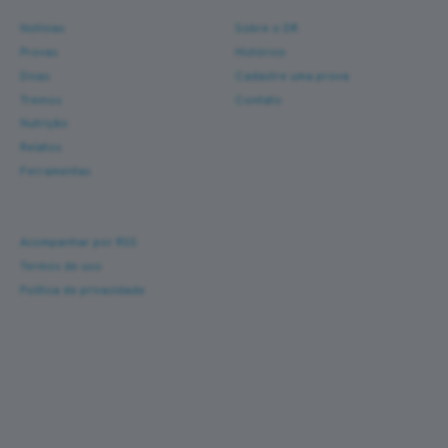
Notícias
Sobre o DR
Provas
Histórico
Dicas
Cadastre uma prova
Treinos
Contato
Nutrição
Relatos
Ferramentas
Ajuda
Acompanhar por RSS
Termos de uso
Política de privacidade
Corra com novas histórias na caixa de entrada
Um e-mail a cada nova prova — fotos, percurso,
resultado e dicas de turismo de corrida. Sem
spam.