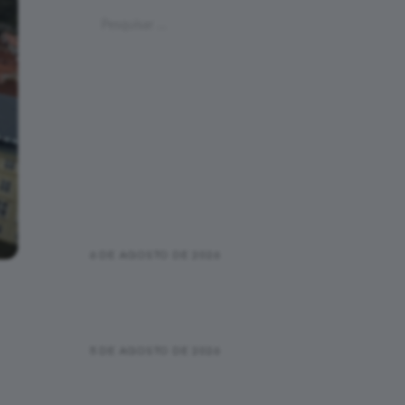
Pesquisar
por:
Últimas Postagens
Pace na corrida: o que é, como
calcular e quando ele realmente
importa
6 DE AGOSTO DE 2026
Primeira corrida de rua: checklist
da inscrição até a linha de
chegada
5 DE AGOSTO DE 2026
Correr e caminhar funciona?
Como usar o método sem achar