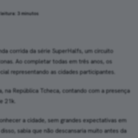
eitura: 3 minutos
da corrida da série SuperHalfs, um circuito
onas. Ao completar todas em três anos, os
al representando as cidades participantes.
a, na República Tcheca, contando com a presença
de 21k.
conhecer a cidade, sem grandes expectativas em
disso, sabia que não descansaria muito antes da