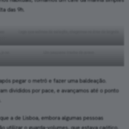
ta das 9h.
sso
Logo que saímos da estação, chegamos na área da largada
gada
 ja na
Um pequeno trecho da prova
 após pegar o metrô e fazer uma baldeação.
ram divididos por pace, e avançamos até o ponto
.
o que a de Lisboa, embora algumas pessoas
ão utilizar o guarda-volumes, que estava caótico.