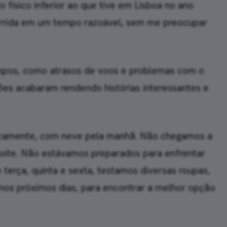
físico inferior ao que tive em Lisboa no ano
orrida em um tempo razoável, sem me preocupar
mpos, como atrasos de voos e problemas com o
ções acabaram rendendo histórias interessantes e
ticamente, com neve pela manhã. Não chegamos a
oite. Não estávamos preparados para enfrentar
 terça, quinta e sexta, testamos diversas roupas,
 nos próximos dias, para encontrar a melhor opção