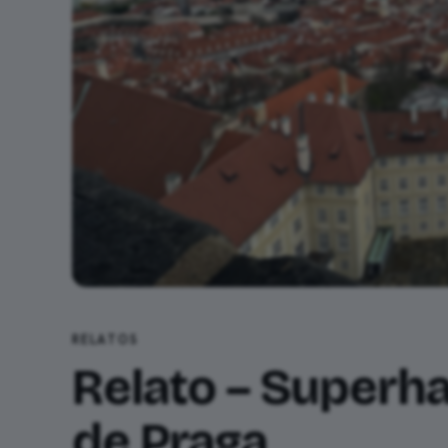
RELATOS
Relato – Superha
de Praga