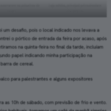
 ocorreram as palestras da
Loja adidas, principal patrocinadora
meia
do evento
i um desafio, pois o local indicado nos levava a
rei o pórtico de entrada da feira por acaso, após
iramos na quinta-feira no final da tarde, incluíam
undo papel indicando minha participação na
barra de cereal.
palco para palestrantes e alguns expositores
ra as 10h de sábado, com previsão de frio e vento.
rios habituais, tomamos um café da manhã simples