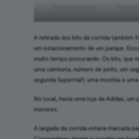
Lista dos participantes
Palco onde
A retirada dos kits da corrida também fo
um estacionamento de um parque. Encont
muito tempo procurando. Os kits, que ret
uma camiseta, número de peito, um seg
segunda SuperHalf, uma mochila e uma 
No local, havia uma loja da Adidas, um 
menores.
A largada da corrida estava marcada pa
Conseguimos dormir e acordar em horá