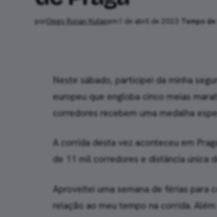
por
Diego Ronan Kulian
em
1 de abril de 2023
·
Tempo de l
Neste sábado, participei da minha segun
europeu que engloba cinco meias marat
corredores recebem uma medalha especi
A corrida desta vez aconteceu em Prag
de 11 mil corredores e distância única 
Aproveitei uma semana de férias para 
relação ao meu tempo na corrida. Além 