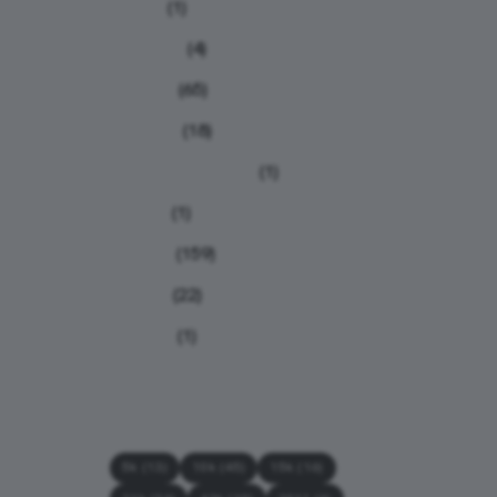
Humor
(1)
Iniciantes
(4)
Notícias
(65)
Nutrição
(18)
Planilhas de treino
(1)
Provas
(1)
Relatos
(159)
Treinos
(22)
Viagens
(1)
Tags
5k
(13)
10k
(45)
15k
(16)