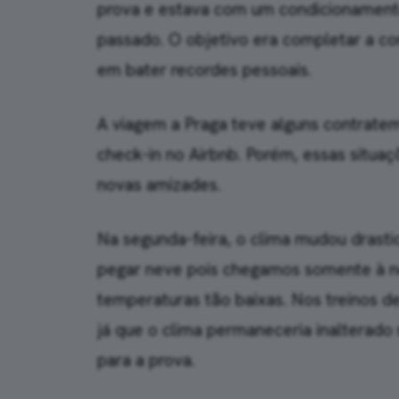
prova e estava com um condicionamento 
passado. O objetivo era completar a c
em bater recordes pessoais.
A viagem a Praga teve alguns contrate
check-in no Airbnb. Porém, essas situa
novas amizades.
Na segunda-feira, o clima mudou dras
pegar neve pois chegamos somente à n
temperaturas tão baixas. Nos treinos de
já que o clima permaneceria inalterado
para a prova.