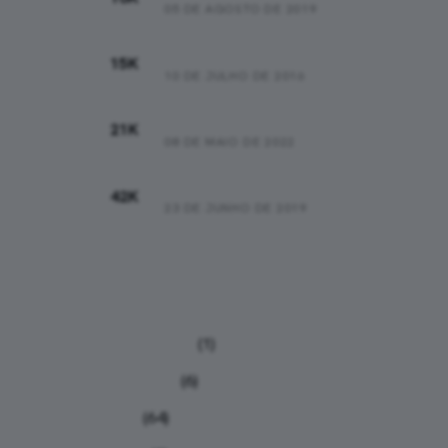
05 DE AGOSTO DE 2019
01:15:44
15K
10 DE JULHO DE 2016
01:47:16
21K
08 DE MAIO DE 2022
03:43:00
42K
23 DE JUNHO DE 2019
Categorias
Calculadoras
(1)
Calendário
(6)
Dicas
(64)