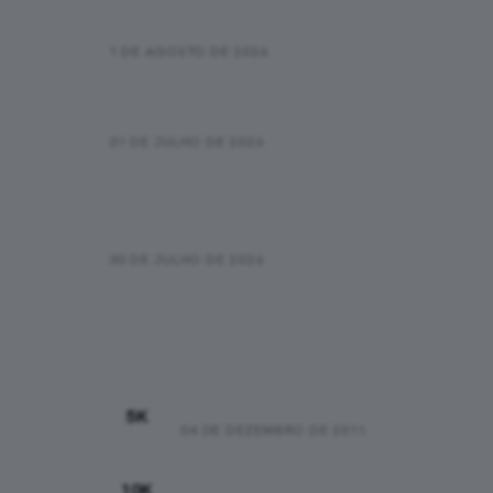
que está “trapaceando”
1 DE AGOSTO DE 2026
Novas informações sobre o
óbito na SP City Marathon
31 DE JULHO DE 2026
Como começar a correr: um guia
honesto para os primeiros 30
dias
30 DE JULHO DE 2026
Recordes Pessoais
00:25:48
5K
04 DE DEZEMBRO DE 2011
00:44:37
10K