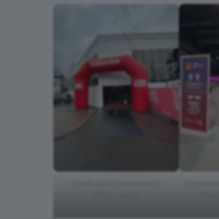
Entrada da feira que ocorreu a
Nos primeir
retirada dos kits
número