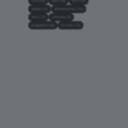
21k
(36)
42k
(10)
2011
(6)
adidas
(6)
alimentacao
(12)
asics
(7)
athenas
(6)
brigadeiro
(5)
Circuito
(6)