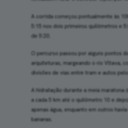
A corrida começou pontualmente às 10h.
5:15 nos dois primeiros quilômetros e 
de 5:20.
O percurso passou por alguns pontos do
arquiteturas, margeando o rio Vltava, 
divisões de vias entre tram e autos pel
A hidratação durante a meia maratona de
a cada 5 km até o quilômetro 10 e depo
apenas água, enquanto em outros havia
bananas.