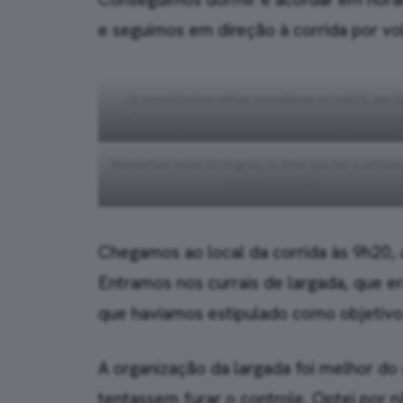
e seguimos em direção à corrida por vol
Ja encontramos vários corredores no metrô, por i
sabemos que estamos no caminho certo, para a lar
Momentos antes da largada, na área que fica o pórtico,
divisão por pace
Chegamos ao local da corrida às 9h20,
Entramos nos currais de largada, que e
que havíamos estipulado como objetivo
A organização da largada foi melhor d
tentassem furar o controle. Optei por n