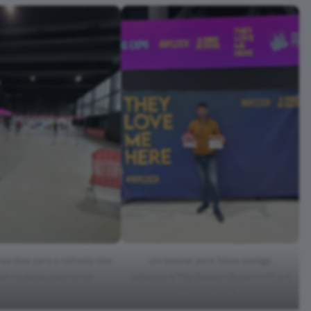
os dias para a retirada dos
Um banner para fotos comigo
s de peito, bem vazio
exibindo o “My Second SuperHalf” e o
número de peito