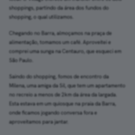
shoppings, partindo da área dos fundos do
shopping, o qual utilizamos.
Chegando no Barra, almoçamos na praça de
alimentação, tomamos um café. Aproveitei e
comprei uma sunga na Centauro, que esqueci em
São Paulo.
Saindo do shopping, fomos de encontro da
Milena, uma amiga da Sil, que tem um apartamento
no recreio a menos de 2km da área da largada.
Esta estava em um quiosque na praia da Barra,
onde ficamos jogando conversa fora e
aproveitamos para jantar.