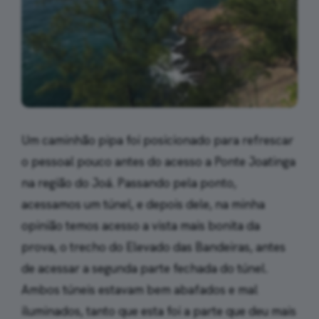
Um caminhão pipa foi posicionado para refrescar
o pessoal pouco antes do acesso a Ponte Joatinga
na região do Joá. Passando pela ponto,
acessamos um túnel, e depois dele, na minha
opinião temos acesso a vista mais bonita da
prova, o trecho do Elevado das Bandeiras, antes
de acessar a segunda parte fechada do túnel.
Ambos túneis estavam bem abafados e mal
iluminados, tanto que esta foi a parte que deu mais