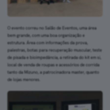
O evento correu no Salão de Eventos, uma área
bem grande, com uma boa organização e
estrutura. Área com informações da prova,
palestras, botas para recuperação muscular, teste
de pisada e bioimpedância, a retirada do kit em si,
local de venda de roupas e acessórios de corrida
tanto da Mizuno, a patrocinadora master, quanto
de lojas menores.