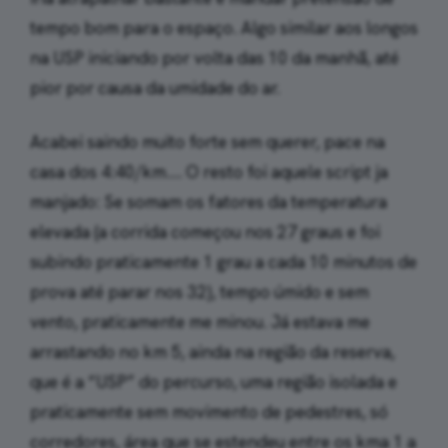
tempo bom para o espaço. Algo similar aos longos
na USP iniciando por volta das 10 da manhã, até
pior por causa da umidade do ar.
Acabei saindo muito forte sem querer, pace na
casa dos 4:40/km…. O resto foi aquele script ja
manjado: Se somam os fatores da temperatura
elevada (a corrida começou nos 27 graus e foi
subindo praticamente 1 grau a cada 10 minutos de
prova até parar nos 32), tempo úmido e sem
vento, praticamente me minou. Já estava me
arrastando no km 5, ainda na região da reserva,
que é a “USP” do percurso, uma região isolada e
praticamente sem movimento de pedestres, só
corredores, área que se estendeu entre os kma 1 a