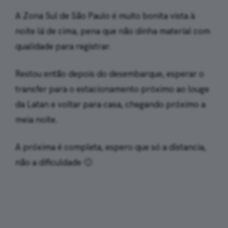
A Zona Sul de São Paulo é muito bonita vista à
noite lá de cima, pena que não dinha material com
qualidade para registrar.
Restou então depois do desembarque, esperar o
transfer para o estacionamento próximo ao louge
da Latan e voltar para casa, chegando próximo a
meia noite.
A próxima é completa, espero que só a distancia,
não a dificuldade 🙂