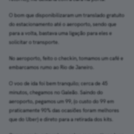
O bom que disponibilizaram um translado gratuito
do estacionamento até o aeroporto, sendo que
para a volta, bastava uma ligação para eles e
solicitar o transporte.
No aeroporto, feito o checkin, tomamos um café e
embarcamos rumo ao Rio de Janeiro.
O voo de ida foi bem tranquilo; cerca de 45
minutos, chegamos no Galeão. Saindo do
aeroporto, pegamos um 99, (o custo do 99 em
praticamente 90% das ocasiões foram melhores
que do Uber) e direto para a retirada dos kits.