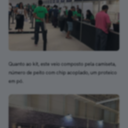
Quanto ao kit, este veio composto pela camiseta,
número de peito com chip acoplado, um proteico
em pó.