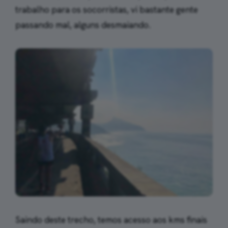
trabalho para os socorristas, vi bastante gente
passando mal, alguns desmaiando.
Saindo deste trecho, temos acesso aos kms finais