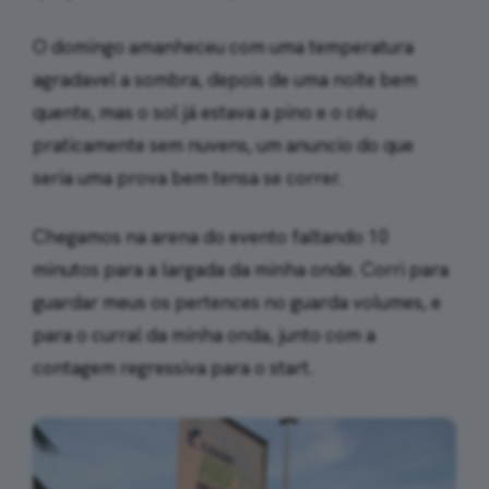
O domingo amanheceu com uma temperatura
agradavel a sombra, depois de uma noite bem
quente, mas o sol já estava a pino e o céu
praticamente sem nuvens, um anuncio do que
seria uma prova bem tensa se correr.
Chegamos na arena do evento faltando 10
minutos para a largada da minha onde. Corri para
guardar meus os pertences no guarda volumes, e
para o curral da minha onda, junto com a
contagem regressiva para o start.