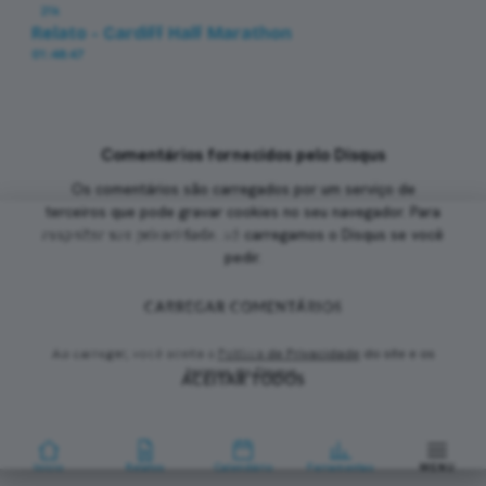
21k
Relato - Cardiff Half Marathon
01:48:47
Comentários fornecidos pelo Disqus
Os comentários são carregados por um serviço de
terceiros que pode gravar cookies no seu navegador. Para
respeitar sua privacidade, só carregamos o Disqus se você
Valorizamos sua privacidade
pedir.
Utilizamos cookies essenciais, analíticos e de publicidade (incluindo
Google AdSense) para melhorar sua experiência, analisar o tráfego
do site e personalizar anúncios nos termos da LGPD. Você pode
CARREGAR COMENTÁRIOS
aceitar todos os cookies ou manter apenas os essenciais. Saiba
mais na nossa
Política de Privacidade
.
Ao carregar, você aceita a
Política de Privacidade
do site e os
termos do Disqus.
ACEITAR TODOS
APENAS ESSENCIAIS
Início
Relatos
Calendário
Ferramentas
MENU