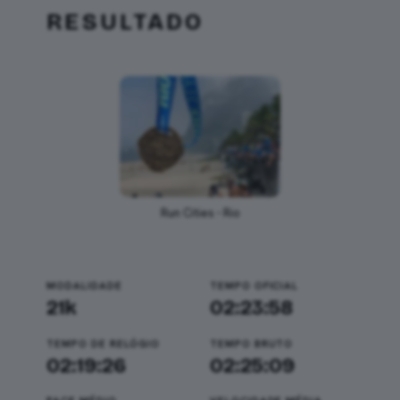
RESULTADO
Run Cities - Rio
MODALIDADE
TEMPO OFICIAL
21k
02:23:58
TEMPO DE RELÓGIO
TEMPO BRUTO
02:19:26
02:25:09