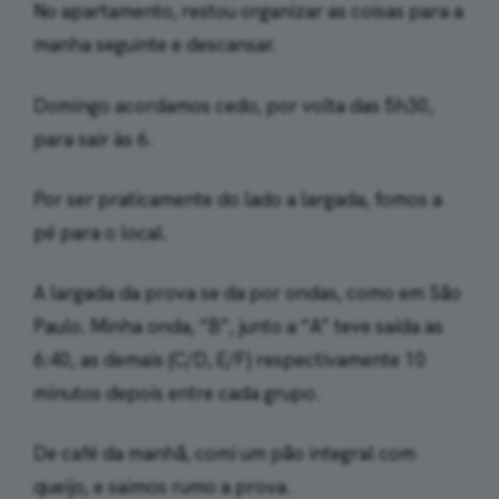
No apartamento, restou organizar as coisas para a
manha seguinte e descansar.
Domingo acordamos cedo, por volta das 5h30,
para sair às 6.
Por ser praticamente do lado a largada, fomos a
pé para o local.
A largada da prova se da por ondas, como em São
Paulo. Minha onda, “B”, junto a “A” teve saída as
6:40, as demais (C/D, E/F) respectivamente 10
minutos depois entre cada grupo.
De café da manhã, comi um pão integral com
queijo, e saimos rumo a prova.