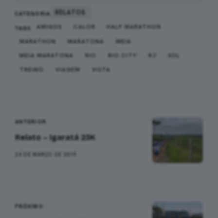
RELATOS
CATEGORIA
AMIGOS
CALOR
HALF MARATHON
TAGS
MARATHON
MARATONA
MEIA
MEIA MARATONA
RIO
RIO CITY
RJ
SOL
TREINO
VIAGEM
VISTA
Navegação
ANTERIOR
Relato – Igaratá 23K
24 DE MARÇO DE 2019
PRÓXIMO