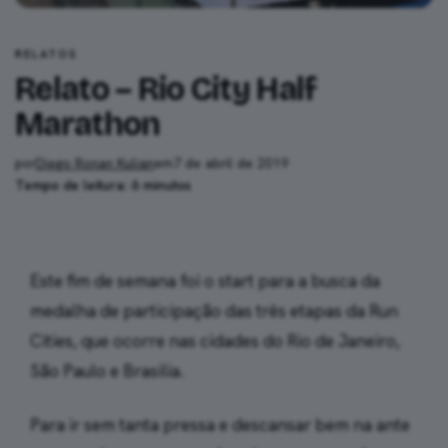
RELATOS
Relato – Rio City Half
Marathon
por
Diego Ronan Kulian
em
7 de abril de 2019
·
Tempo de leitura: 6 minutos
Este fim de semana foi o start para a busca da
medalha de participação das três etapas da Run
Cities, que ocorre nas cidades do Rio de Janeiro,
São Paulo e Brasilia.
Para ir sem tanta pressa e descansar bem na ante