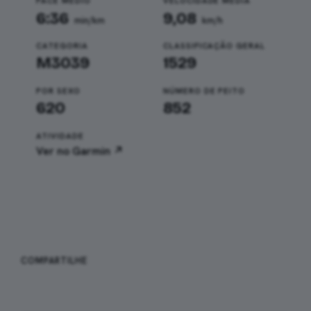
PACE MÉDIO
VELOCIDADE MÉDIA
6:36
9,08
min/km
km/h
CATEGORIA
CLASSIFICAÇÃO GERAL
M3039
1529
POR SEXO
NÚMERO DE PEITO
620
852
ATIVIDADE
Ver no Garmin ↗
WHATSAPP
FACEBOOK
COMPARTILHE
X