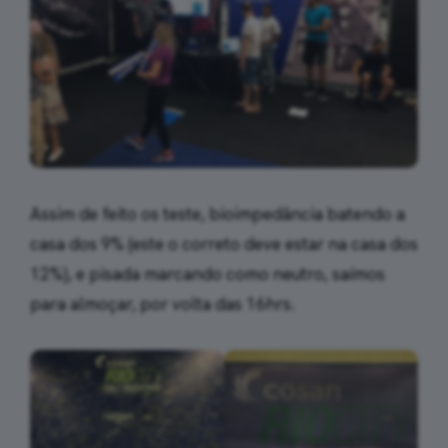
Assim de feito os teste, bioimpedância batendo a
casa dos 9% (este o correto deve estar na casa dos
12%), e pisada marcando como neutro, saímos
para almoçar, por volta das 16hrs.