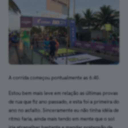
A corrida começou pontualmente as 6:40.
Estou bem mais leve em relação as últimas provas
de rua que fiz ano passado, e esta foi a primeira do
ano no asfalto. Sinceramente eu não tinha idéia de
ritmo faria, ainda mais tendo em mente que o sol
iria atrapalhar bastante e mandar pretensão de