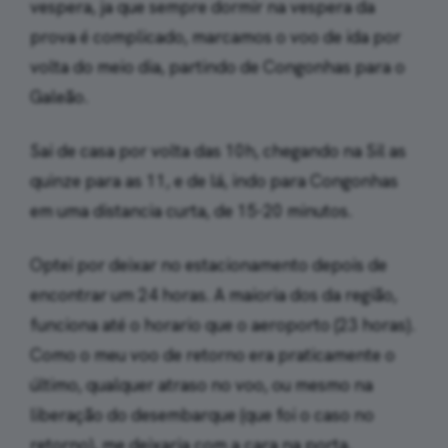
vespera, ja que sempre dormir na vespera da
prova é complicado, marcamos o voo de ida por
volta do meio dia, partindo de Congonhas para o
Galeão.
Sai de casa por volta das 10h, chegando na Sil as
quinze para as 11, e de lá, indo para Congonhas
em uma distancia curta, de 15-20 minutos.
Optei por deixar no estacionamento depois de
encontrar um 24 horas. A maioria dos da região,
funciona até o horario que o aeroporto (23 horas).
Como o meu voo de retorno era praticamente o
último, qualquer atraso no voo, ou mesmo na
liberação do desembarque (que foi o caso no
retorno), me deixaria com a cara na porta.