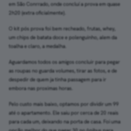
em São Conrrado, onde concluí a prova em quase
2h20 (extra oficialmente).
O kit pós prova foi bem recheado, frutas, whey,
um chips de batata doce e polenguinho, alem da
toalha e claro, a medalha.
Aguardamos todos os amigos concluir para pegar
as roupas no guarda volumes, tirar as fotos, e de
despedir de quem ja tinha passagem para ir
embora nas proximas horas.
Pelo custo mais baixo, optamos por dividir um 99
até o apartamento. Ele saiu por cerca de 20 reais
para cada um, deixando na porta de casa. Foi uma
opção melhor do que pagar 30 no ônibus para