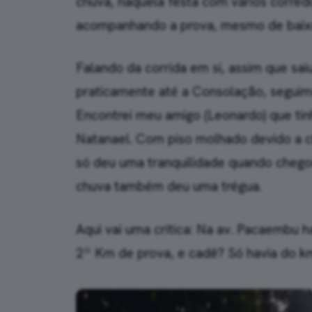
chuva, naquela festa com vários corredo
acompanhando a prova, mesmo de baix
Falando da corrida em si, assim que sa
praticamente até a Consolação, seguim
Encontrei meu amigo (Leonardo) que tin
Natanael. Com piso molhado devido a c
só deu uma tranquilidade quando cheg
chuva também deu uma trégua.
Aqui vai uma critica: Na av. Pacaembu h
2º Km de prova, e cadê? Só havia do km 