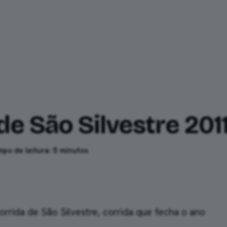
mento
Relatos
Ferramentas
de São Silvestre 201
po de leitura: 5 minutos
rrida de São Silvestre, corrida que fecha o ano