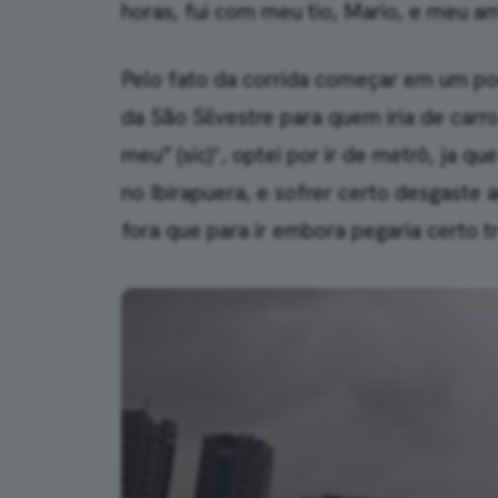
horas, fui com meu tio, Mario, e meu am
Pelo fato da corrida começar em um po
da São Silvestre para quem iria de car
meu” (sic)*, optei por ir de metrô, ja q
no Ibirapuera, e sofrer certo desgaste
fora que para ir embora pegaria certo t