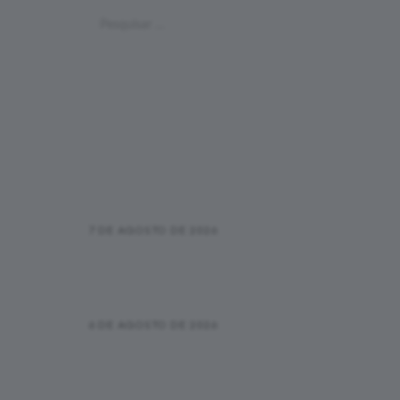
Pesquisar
por:
Últimas Postagens
Qual é o tempo médio de uma
maratona por faixa etária?
7 DE AGOSTO DE 2026
Pace na corrida: o que é, como
calcular e quando ele realmente
importa
6 DE AGOSTO DE 2026
Primeira corrida de rua: checklist
da inscrição até a linha de
chegada