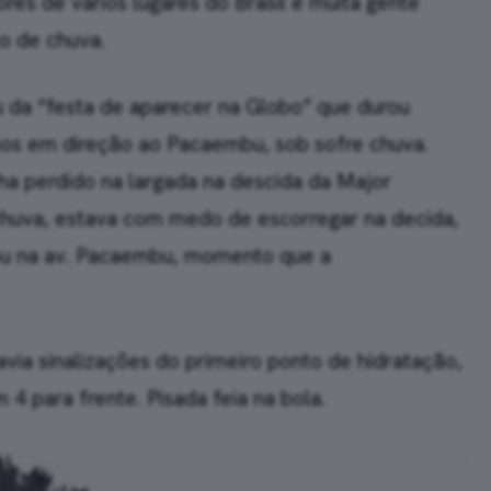
res de vários lugares do Brasil e muita gente
o de chuva.
iu da “festa de aparecer na Globo” que durou
os em direção ao Pacaembu, sob sofre chuva.
ha perdido na largada na descida da Major
huva, estava com medo de escorregar na decida,
ou na av. Pacaembu, momento que a
avia sinalizações do primeiro ponto de hidratação,
4 para frente. Pisada feia na bola.