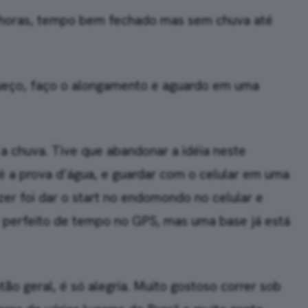
6 horas, tempo bem fechado mas sem chuva até
queço, faço o alongamento e aguardo em uma
a chuva. Tive que abandonar a idéia neste
 a prova d’água, e guardar com o celular em uma
zer foi dar o start no endomondo no celular e
e perfeito de tempo no GPS, mas uma base já está
tão geral, é só alegria. Muito gostoso correr sob