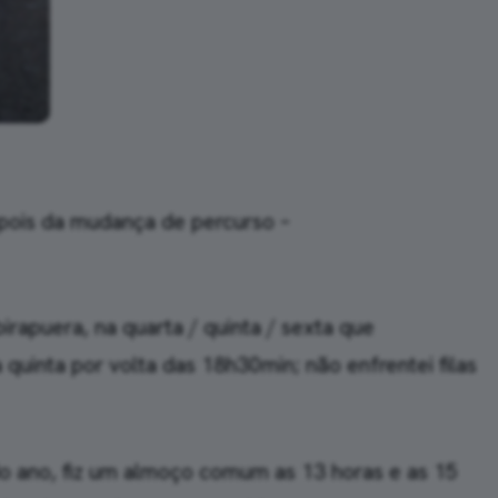
depois da mudança de percurso –
birapuera, na quarta / quinta / sexta que
 quinta por volta das 18h30min; não enfrentei filas
 do ano, fiz um almoço comum as 13 horas e as 15