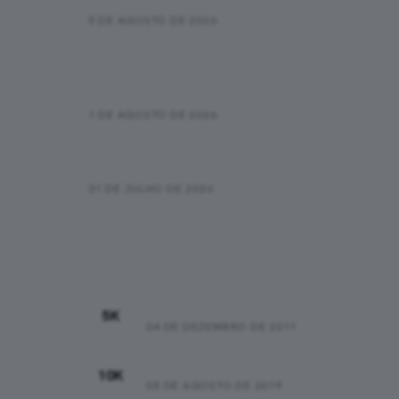
5 DE AGOSTO DE 2026
Correr e caminhar funciona?
Como usar o método sem achar
que está “trapaceando”
1 DE AGOSTO DE 2026
Novas informações sobre o
óbito na SP City Marathon
31 DE JULHO DE 2026
Recordes Pessoais
00:25:48
5K
04 DE DEZEMBRO DE 2011
00:44:37
10K
05 DE AGOSTO DE 2019