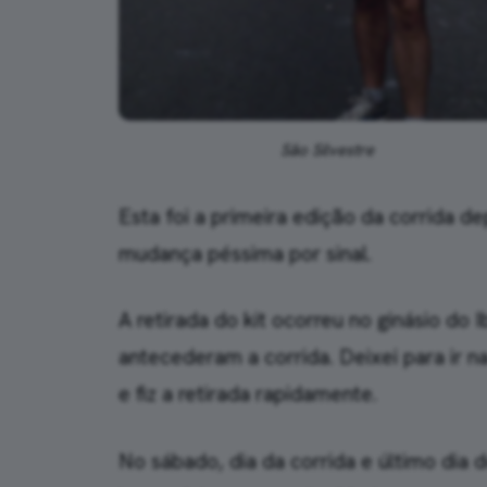
São Silvestre
Esta foi a primeira edição da corrida 
mudança péssima por sinal.
A retirada do kit ocorreu no ginásio do I
antecederam a corrida. Deixei para ir na
e fiz a retirada rapidamente.
No sábado, dia da corrida e último dia