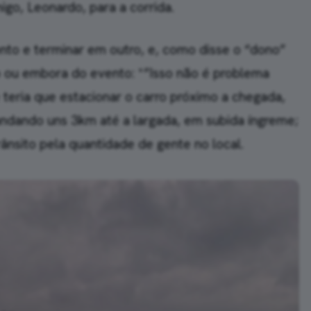
igo, Leonardo, para a corrida.
nto e terminar em outro, e, como disse o “dono”
ro ou embora do evento: *”Isso não é problema
ue teria que estacionar o carro próximo a chegada,
 andando uns 3km até a largada, em subida íngreme;
rânsito pela quantidade de gente no local.