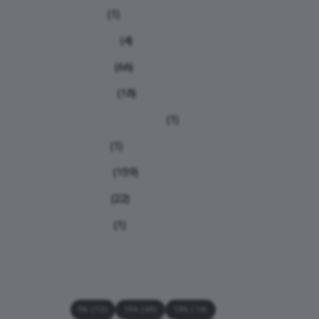
Humor
(1)
Iniciantes
(4)
Notícias
(66)
Nutrição
(18)
Planilhas de treino
(1)
Provas
(1)
Relatos
(159)
Treinos
(22)
Viagens
(1)
Tags
5k
(13)
10k
(45)
15k
(16)