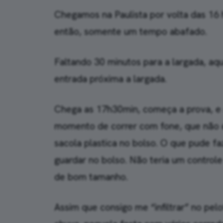
Chegamos na Paulista por volta das 1
então, somente um tempo abafado.
Faltando 30 minutos para a largada, a
entrada próxima a largada.
Chega as 17h30min, começa a prova, e 
momento de correr com fone, que não é
sacola plastica no bolso. O que pude fa
guardar no bolso. Não teria um control
de bom tamanho.
Assim que consigo me “infiltrar” no pelo