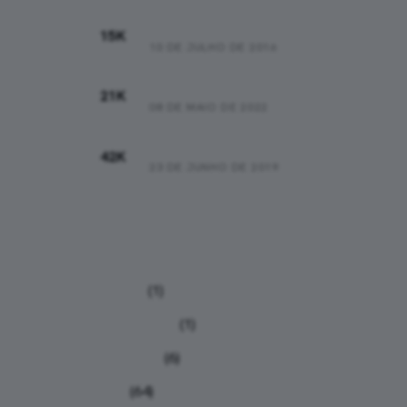
01:15:44
15K
10 DE JULHO DE 2016
01:47:16
21K
08 DE MAIO DE 2022
03:43:00
42K
23 DE JUNHO DE 2019
Categorias
Análises
(1)
Calculadoras
(1)
Calendário
(6)
Dicas
(64)