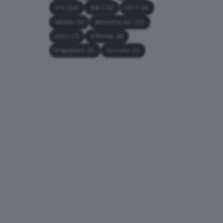
21k
(36)
42k
(10)
2011
(6)
adidas
(6)
alimentacao
(12)
asics
(7)
athenas
(6)
brigadeiro
(5)
Circuito
(6)