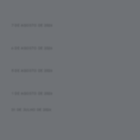
Últimas Postagens
Qual é o tempo médio de uma maratona por faixa
etária?
7 DE AGOSTO DE 2026
Pace na corrida: o que é, como calcular e quando ele
realmente importa
6 DE AGOSTO DE 2026
Primeira corrida de rua: checklist da inscrição até a
linha de chegada
5 DE AGOSTO DE 2026
Correr e caminhar funciona? Como usar o método sem
achar que está “trapaceando”
1 DE AGOSTO DE 2026
Novas informações sobre o óbito na SP City Marathon
31 DE JULHO DE 2026
Recordes Pessoais