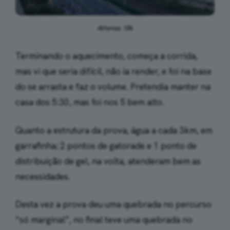
Athenas 18k
Terminando o aquecimento, começa a corrida,
mas vi que seria difícil, não ia render, e foi na base
do se arrasta e faz o volume. Pretendia manter na
casa dos 5:30, mas foi nos 5 bem alto.
Quanto a estrutura da prova, água a cada 3km, em
garrafinha; 2 pontos de gatorade e 1 ponto de
distribuição de gel, na volta, atenderam bem as
necessidades.
Desta vez a prova deu uma quebrada no percurso
“só marginal”, no final teve uma quebrada no