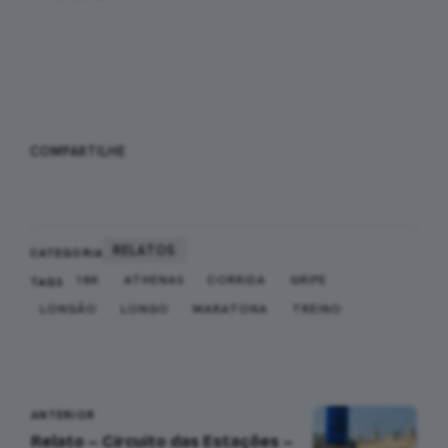
WHATSAPP
FACEBOOK
COMPARTILHE
X
RELATOS
CATEGORIA
18K
ATHENAS
CORRIDA
GRIPE
TAGS
LONGÃO
LONGO
MARATONA
TREINO
Navegação
ANTERIOR
Relato – Circuito das Estações –