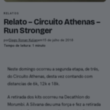
RELATOS
Relato – Circuito Athenas –
Run Stronger
por
Diego Ronan Kulian
em
15 de julho de 2018
·
Tempo de leitura: 1 minuto
Neste domingo ocorreu a segunda etapa, de três,
do Circuito Athenas, desta vez contando com
distancias de 6k, 12k e 18k.
A retirada dos kits ocorreu na Decathlon do
Morumbi. A Silvana deu uma força e fez a retirada