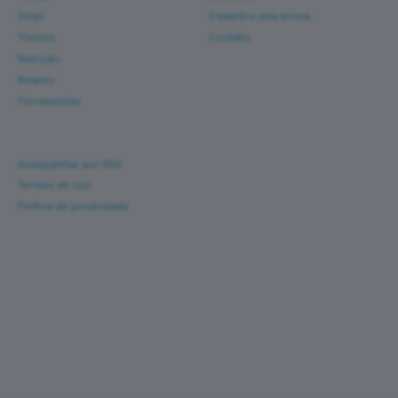
Dicas
Cadastre uma prova
Treinos
Contato
Nutrição
Relatos
Ferramentas
Ajuda
Acompanhar por RSS
Termos de uso
Política de privacidade
Corra com novas histórias na caixa de entrada
Um e-mail a cada nova prova — fotos, percurso,
resultado e dicas de turismo de corrida. Sem
spam.