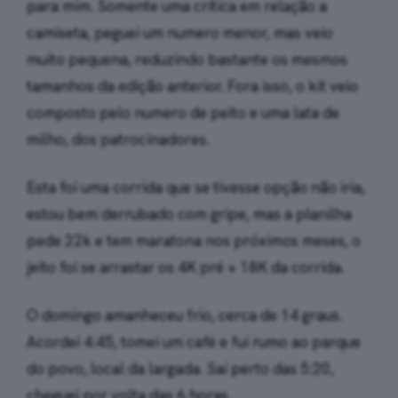
para mim. Somente uma crítica em relação a
camiseta, peguei um numero menor, mas veio
muito pequena, reduzindo bastante os mesmos
tamanhos da edição anterior. Fora isso, o kit veio
composto pelo numero de peito e uma lata de
milho, dos patrocinadores.
Esta foi uma corrida que se tivesse opção não iria,
estou bem derrubado com gripe, mas a planilha
pede 22k e tem maratona nos próximos meses, o
jeito foi se arrastar os 4K pré + 18K da corrida.
O domingo amanheceu frio, cerca de 14 graus.
Acordei 4:45, tomei um café e fui rumo ao parque
do povo, local da largada. Sai perto das 5:20,
cheguei por volta das 6 horas.