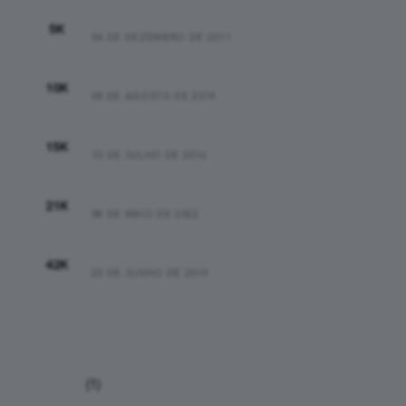
00:25:48
5K
04 DE DEZEMBRO DE 2011
00:44:37
10K
05 DE AGOSTO DE 2019
01:15:44
15K
10 DE JULHO DE 2016
01:47:16
21K
08 DE MAIO DE 2022
03:43:00
42K
23 DE JUNHO DE 2019
Categorias
Análises
(1)