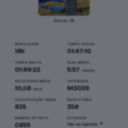
Athenas 18k
MODALIDADE
TEMPO OFICIAL
18k
01:47:10
TEMPO BRUTO
PACE MÉDIO
01:49:22
5:57
min/km
VELOCIDADE MÉDIA
CATEGORIA
10,08
M3039
km/h
CLASSIFICAÇÃO GERAL
FAIXA ETÁRIA
835
358
NÚMERO DE PEITO
ATIVIDADE
0855
Ver no Garmin ↗