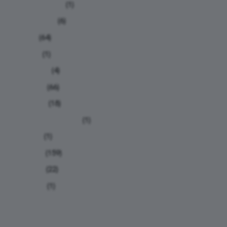
Calculadoras
(1)
Calendário
(6)
Dicas
(64)
Humor
(1)
Iniciantes
(4)
Notícias
(66)
Nutrição
(18)
Planilhas de treino
(1)
Provas
(1)
Relatos
(159)
Treinos
(22)
Viagens
(1)
Tags