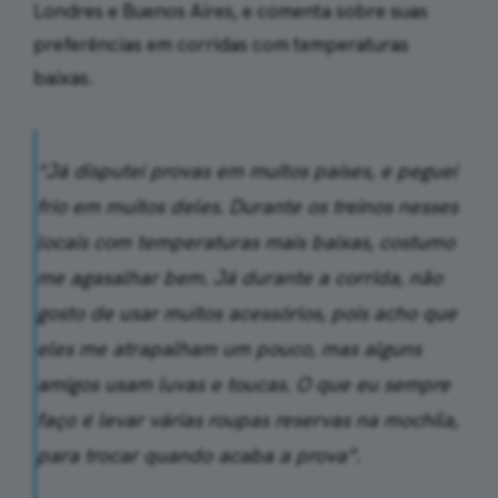
Londres e Buenos Aires, e comenta sobre suas
preferências em corridas com temperaturas
baixas.
“Já disputei provas em muitos países, e peguei
frio em muitos deles. Durante os treinos nesses
locais com temperaturas mais baixas, costumo
me agasalhar bem. Já durante a corrida, não
gosto de usar muitos acessórios, pois acho que
eles me atrapalham um pouco, mas alguns
amigos usam luvas e toucas. O que eu sempre
faço é levar várias roupas reservas na mochila,
para trocar quando acaba a prova”.