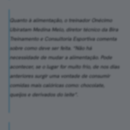
Quanto à alimentação, o treinador Onécimo
Ubiratam Medina Melo, diretor técnico da Bira
Treinamento e Consultoria Esportiva comenta
sobre como deve ser feita. “Não há
necessidade de mudar a alimentação. Pode
acontecer, se o lugar for muito frio, de nos dias
anteriores surgir uma vontade de consumir
comidas mais calóricas como: chocolate,
queijos e derivados do leite”.