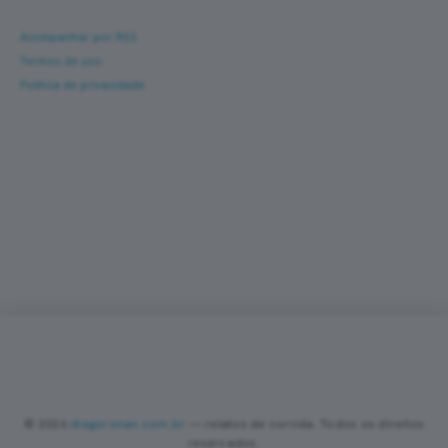
Ajuda
Acompanhar por RSS
Termos de uso
Política de privacidade
Corra com novas histórias na caixa de entrada
Um e-mail a cada nova prova — fotos, percurso,
resultado e dicas de turismo de corrida. Sem
spam.
Sobre
Contato
Política de Privacidade
Termos de Uso
•
•
•
•
PREFERÊNCIAS DE COOKIES
Valorizamos sua privacidade
Utilizamos cookies essenciais, analíticos e de publicidade (incluindo
Google AdSense) para melhorar sua experiência, analisar o tráfego
do site e personalizar anúncios nos termos da LGPD. Você pode
© 2026
diegoronan.com.br
— relatos de corrida. Todos os direitos
aceitar todos os cookies ou manter apenas os essenciais. Saiba
reservados.