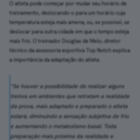
O atleta pode começar por mudar seu horário de
treinamento, deslocando-o para um horário cuja
temperatura esteja mais amena, ou, se possível, se
deslocar para outra cidade em que o tempo esteja
mais frio. O treinador Douglas de Melo, diretor
técnico da assessoria esportiva Top Notch explica
a importância da adaptação do atleta.
“Se houver a possibilidade de realizar alguns
treinos em ambientes que retratam a realidade
da prova, mais adaptado e preparado o atleta
estará, diminuindo a sensação subjetiva de frio
e aumentando o metabolismo basal. Toda
preparação mais próxima da realidade e