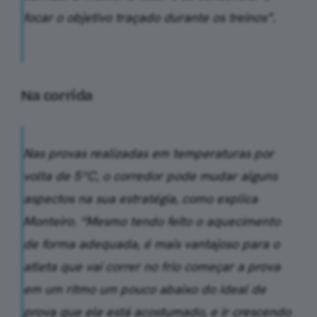
focar o objetivo traçado durante os treinos”.
Na corrida
Nas provas realizadas em temperaturas por
volta de 5ºC, o corredor pode mudar alguns
aspectos na sua estratégia, como explica
Monteiro. “Mesmo tendo feito o aquecimento
de forma adequada, é mais vantajoso para o
atleta que vai correr no frio começar a prova
em um ritmo um pouco abaixo do ideal de
prova que ele está acostumado, e ir crescendo