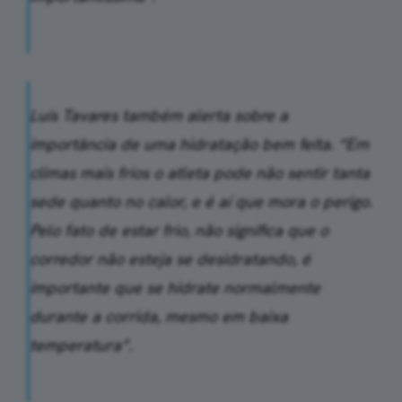
Luís Tavares também alerta sobre a
importância de uma hidratação bem feita. “Em
climas mais frios o atleta pode não sentir tanta
sede quanto no calor, e é aí que mora o perigo.
Pelo fato de estar frio, não significa que o
corredor não esteja se desidratando, é
importante que se hidrate normalmente
durante a corrida, mesmo em baixa
temperatura”.