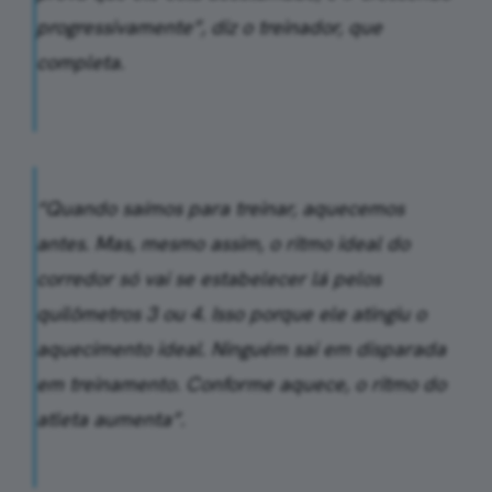
progressivamente”, diz o treinador, que
completa.
“Quando saímos para treinar, aquecemos
antes. Mas, mesmo assim, o ritmo ideal do
corredor só vai se estabelecer lá pelos
quilômetros 3 ou 4. Isso porque ele atingiu o
aquecimento ideal. Ninguém sai em disparada
em treinamento. Conforme aquece, o ritmo do
atleta aumenta”.