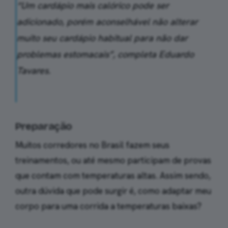
“Um cardápio mais calórico pode ser
adicionado, porém aconselhável não alterar
muito seu cardápio habitual para não dar
problemas estomacais”, completa Eduardo
Tavares.
Preparação
Muitos corredores no Brasil fazem seus
treinamentos, ou até mesmo participam de provas
que contam com temperaturas altas. Assim sendo,
outra dúvida que pode surgir é, como adaptar meu
corpo para uma corrida a temperaturas baixas?