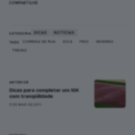
WHATSAPP
FACEBOOK
COMPARTILHE
X
DICAS
NOTÍCIAS
CATEGORIA
CORRIDA DE RUA
DICA
FRIO
INVERNO
TAGS
TREINO
Navegação
ANTERIOR
Dicas para completar um 10K
com tranqüilidade
5 DE MAIO DE 2011