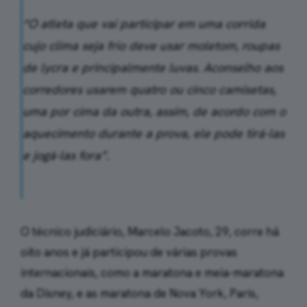
“O atleta que vai participar em uma corrida
cujo clima seja frio deve usar moletom, roupas
de lycra e principalmente luvas. Aconselho aos
corredores usarem quatro ou cinco camisetas,
uma por cima da outra, assim, de acordo com o
aquecimento durante a prova, ele pode tirá-las
e jogá-las fora”.
O técnico judiciário, Marcelo Jacoto, 29, corre há
oito anos e já participou de várias provas
internacionais, como a maratona e meia-maratona
da Disney, e as maratona de Nova York, Paris,