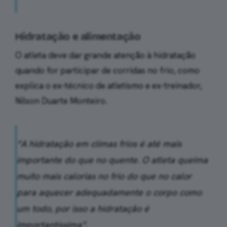
Hidratação e alimentação
O atleta deve dar grande atenção à hidratação
quando for participar de corridas no frio, como
explica o ex-técnico de atletismo e ex-treinador,
Nilson Duarte Monteiro.
“A hidratação em climas frios é até mais
importante do que no quente. O atleta queima
muito mais calorias no frio do que no calor
para aquecer adequadamente o corpo como
um todo, por isso a hidratação é
importantíssima”.