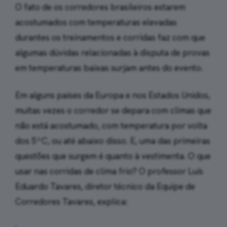
O fato de os corredores brasileiros estarem
acostumados com temperaturas elevadas
durantes os treinamentos e corridas faz com que
algumas dúvidas relacionadas à disputa de provas
em temperaturas baixas surjam antes do evento.
Em alguns países da Europa e nos Estados Unidos,
muitas vezes o corredor se depara com climas que
não está acostumado, com temperatura por volta
dos 5ºC, ou até abaixo disso. E, uma das primeiras
questões que surgem é quanto à vestimenta. O que
usar nas corridas de clima frio? O professor Luís
Eduardo Tavares, diretor técnico da Equipe de
Corredores Tavares, explica: