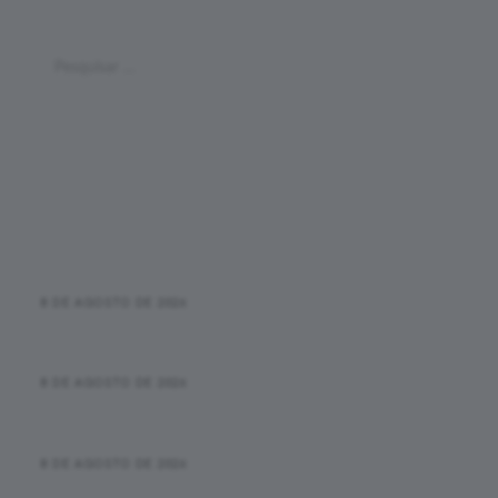
Pesquisar
Pesquisar
por:
Últimas Postagens
Meia Maratona de Déli abre inscrições para a edição de
2026
8 DE AGOSTO DE 2026
Maratona Monumental de Brasília de 2026 recebe selo
ouro da CBAt
8 DE AGOSTO DE 2026
Maratona Internacional de Floripa Fibra 2026 deve
movimentar R$ 100 milhões na economia local
8 DE AGOSTO DE 2026
Sierre-Zinal 2026: Elite mundial se prepara para a