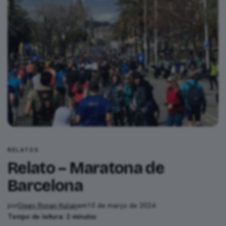
RELATOS
Relato – Maratona de
Barcelona
por
Diego Ronan Kulian
em
10 de março de 2024
·
Tempo de leitura: 2 minutos