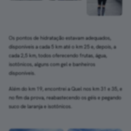
Os pontos de hidratação estavam adequados,
disponíveis a cada 5 km até o km 25 e, depois, a
cada 2,5 km, todos oferecendo frutas, água,
isotônicos, alguns com gel e banheiros
disponíveis.
Além do km 19, encontrei a Quel nos km 31 e 35, e
no fim da prova, reabastecendo os géis e pegando
suco de laranja e isotônicos.