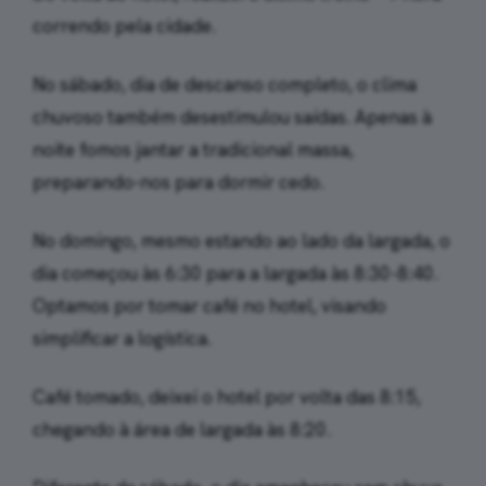
correndo pela cidade.
No sábado, dia de descanso completo, o clima
chuvoso também desestimulou saídas. Apenas à
noite fomos jantar a tradicional massa,
preparando-nos para dormir cedo.
No domingo, mesmo estando ao lado da largada, o
dia começou às 6:30 para a largada às 8:30-8:40.
Optamos por tomar café no hotel, visando
simplificar a logística.
Café tomado, deixei o hotel por volta das 8:15,
chegando à área de largada às 8:20.