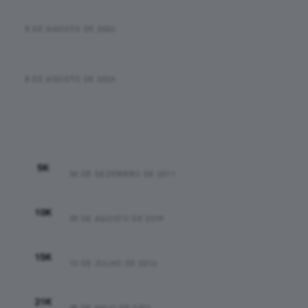
clássica corrida dos cinco cumes de 4.000 metros
8 DE AGOSTO DE 2026
Caroline Kimutai projeta busca por recorde antes da
Sierre-Zinal 2026
8 DE AGOSTO DE 2026
Recordes Pessoais
00:25:48
5K
04 DE DEZEMBRO DE 2011
00:44:37
10K
05 DE AGOSTO DE 2019
01:15:44
15K
10 DE JULHO DE 2016
01:47:16
21K
08 DE MAIO DE 2022