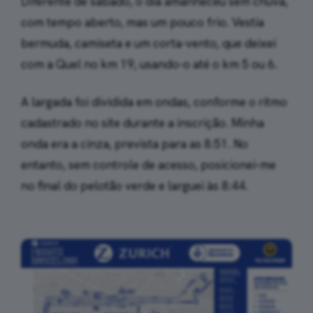
Diferente de sábado, o dia amanheceu sem chuva,
com tempo aberto, mas um pouco frio. Vestia
bermuda, camiseta e um corta-vento, que deixei
com a Quel no km 19, usando-o até o km 5 ou 6.
A largada foi dividida em ondas, conforme o ritmo
cadastrado no site durante a inscrição. Minha
onda era a cinza, prevista para as 8:51. No
entanto, sem controle de acesso, posicionei-me
no final do pelotão verde e larguei às 8:44.