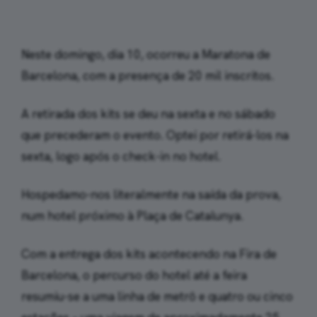
Neste domingo, dia 10, ocorreu a Maratona de
Barcelona, com a presença de 20 mil inscritos.
A retirada dos kits se deu na sexta e no sábado
que precederam o evento. Optei por retirá-los na
sexta, logo após o check-in no hotel.
Hospedamo-nos literalmente na saída da prova,
num hotel próximo à Plaça de Catalunya.
Com a entrega dos kits acontecendo na Fira de
Barcelona, o percurso do hotel até a feira
resumiu-se a uma linha de metrô e quatro ou cinco