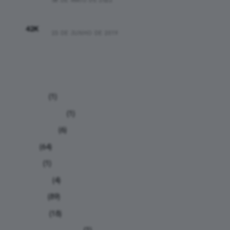
03:43:00
42K
23 DE JUNHO DE 2019
Categorias
Análises
(1)
Calculadoras
(1)
Calendário
(6)
Dicas
(64)
Humor
(1)
Iniciantes
(4)
Notícias
(89)
Nutrição
(18)
Planilhas de treino
(1)