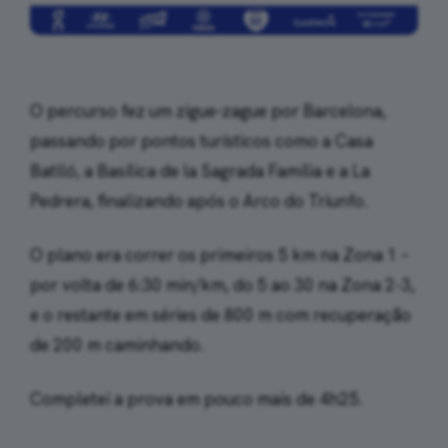
O percurso fez um zigue-zague por Barcelona,
passando por pontos turísticos como a Casa
Batlló, a Basílica de la Sagrada Família e a La
Pedrera, finalizando após o Arco do Triunfo.
O plano era correr os primeiros 5 km na Zona 1 –
por volta de 6:30 min/km, do 5 ao 30 na Zona 2-3,
e o restante em séries de 800 m com recuperação
de 200 m caminhando.
Completei a prova em pouco mais de 4h25.