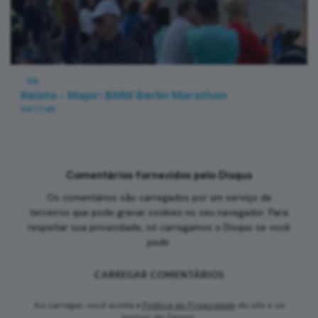
42k
Relato - Major: BMW Berlin Marathon
04:17:49
Comentários fornecidos pelo Disqus
Os comentários são carregados por um serviço de
terceiros que pode gravar cookies no seu navegador. Para
respeitar sua privacidade, só carregamos o Disqus se você
pedir.
CARREGAR COMENTÁRIOS
Ao carregar, você aceita a
Política de Privacidade
do site e os
termos do Disqus.