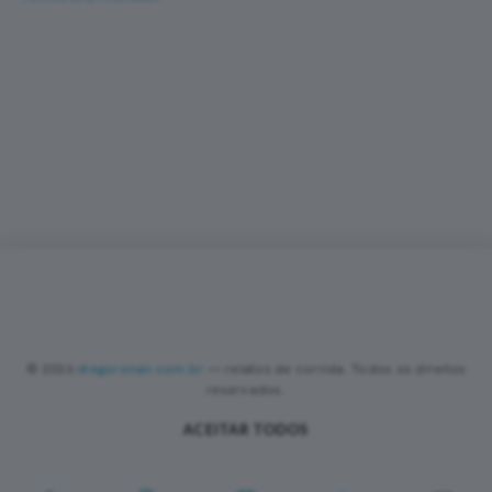
Corra com novas histórias na caixa de entrada
Um e-mail a cada nova prova — fotos, percurso,
resultado e dicas de turismo de corrida. Sem
spam.
Sobre
Contato
Política de Privacidade
Termos de Uso
•
•
•
•
Privacy Policy
Terms of Use
PREFERÊNCIAS DE COOKIES
•
•
Valorizamos sua privacidade
Utilizamos cookies essenciais, analíticos e de publicidade (incluindo
Google AdSense) para melhorar sua experiência, analisar o tráfego
do site e personalizar anúncios nos termos da LGPD. Você pode
© 2026
diegoronan.com.br
— relatos de corrida. Todos os direitos
aceitar todos os cookies ou manter apenas os essenciais. Saiba
reservados.
mais na nossa
Política de Privacidade
.
ACEITAR TODOS
APENAS ESSENCIAIS