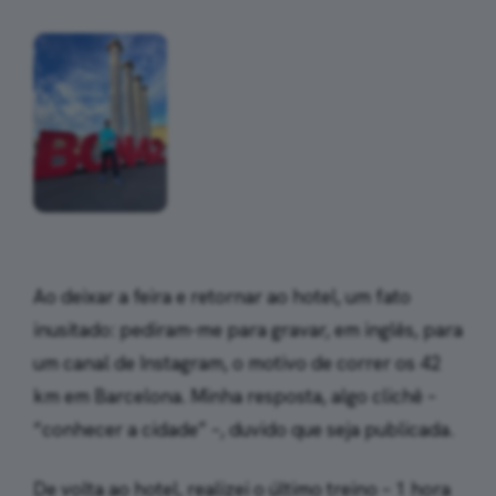
Ao deixar a feira e retornar ao hotel, um fato
inusitado: pediram-me para gravar, em inglês, para
um canal de Instagram, o motivo de correr os 42
km em Barcelona. Minha resposta, algo clichê –
“conhecer a cidade” –, duvido que seja publicada.
De volta ao hotel, realizei o último treino – 1 hora