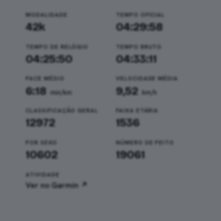
MODALIDADE
TEMPO OFICIAL
42k
04:29:58
TEMPO DE RELÓGIO
TEMPO BRUTO
04:25:50
04:33:11
PACE MÉDIO
VELOCIDADE MÉDIA
6:18
9,52
min/km
km/h
CLASSIFICAÇÃO GERAL
FAIXA ETÁRIA
12972
1536
POR SEXO
NÚMERO DE PEITO
10602
19061
ATIVIDADE
Ver no Garmin ↗