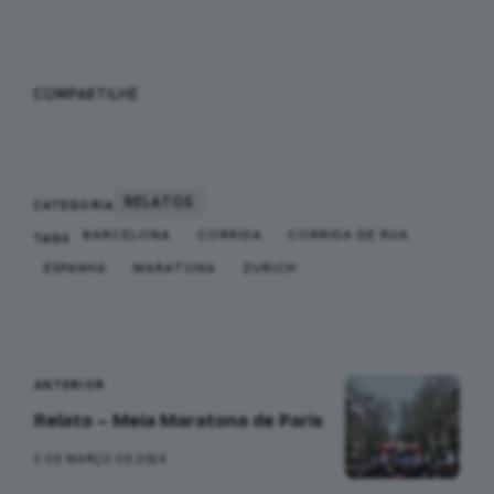
WHATSAPP
FACEBOOK
COMPARTILHE
X
RELATOS
CATEGORIA
BARCELONA
CORRIDA
CORRIDA DE RUA
TAGS
ESPANHA
MARATONA
ZURICH
Navegação
ANTERIOR
Relato – Meia Maratona de Paris
3 DE MARÇO DE 2024