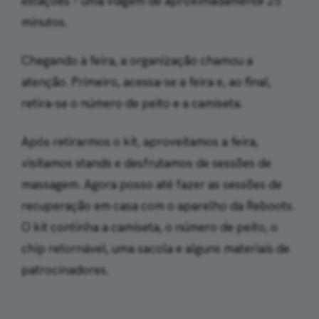
estações – uma viagem de aproximadamente 25
minutos.
Chegando à feira, a organização chamou a
atenção. Primeiro, acessa-se a feira e, ao final,
retira-se o número de peito e a camiseta.
Após retirarmos o kit, aproveitamos a feira,
visitamos stands e desfrutamos de sessões de
massagem. Agora posso até fazer as sessões de
recuperação em casa com o aparelho da Reboots.
O kit continha a camiseta, o número de peito, o
chip retornável, uma sacola e alguns materiais de
patrocinadores.