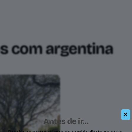
mento
Relatos
Ferramentas
os com
argentina
×
Antes de ir…