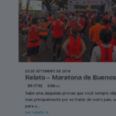
23 DE SETEMBRO DE 2018
Relato – Maratona de Buenos
04:17:52
6:06
/km
Sabe uma daquelas provas que você sempre objet
mas principalmente por se tratar de outro pais, 
para o…
Ler relato →