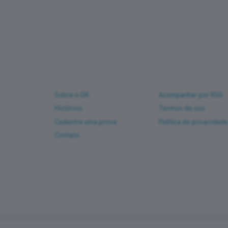
Sobre
Ajuda
Sobre o DR
Acompanhar por RSS
Histórico
Termos de uso
Cadastre uma prova
Política de privacidad
Contato
so
PREFERÊNCIAS DE COOKIES
•